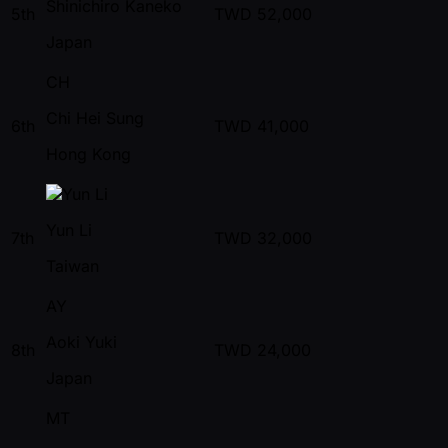
Shinichiro Kaneko
5th
TWD
52,000
Japan
CH
Chi Hei Sung
6th
TWD
41,000
Hong Kong
Yun Li
7th
TWD
32,000
Taiwan
AY
Aoki Yuki
8th
TWD
24,000
Japan
MT