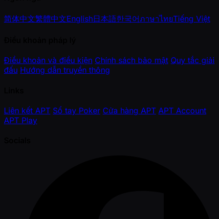
简体中文
繁體中文
English
日本語
한국어
ภาษาไทย
Tiếng Việt
Điều khoản pháp lý
Điều khoản và điều kiện
Chính sách bảo mật
Quy tắc giải
đấu
Hướng dẫn truyền thông
Links
Liên kết APT
Sổ tay Poker
Cửa hàng APT
APT Account
APT Play
Socials