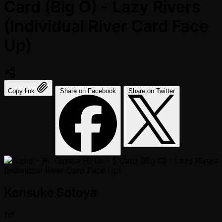
Card (Big O) - Lazy Rivers
(Individual River Card Face
Up)
Copy link
Share on Facebook
Share on Twitter
Kensuke Sotoya
1st