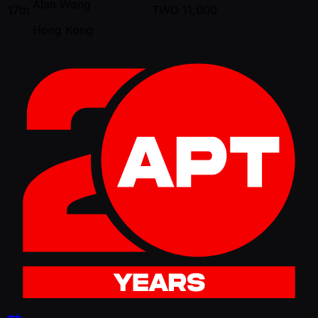
Alan Wong
17th
TWD
11,000
Hong Kong