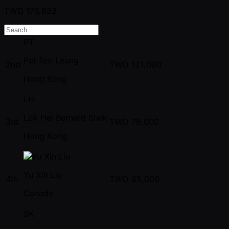
TWD
176,632
PT
Pat Tao Leung
2nd
TWD
121,000
Hong Kong
LH
Lok Hei Bernard Shek
3rd
TWD
78,000
Hong Kong
Yu Xin Liu
4th
TWD
65,000
Canada
SK