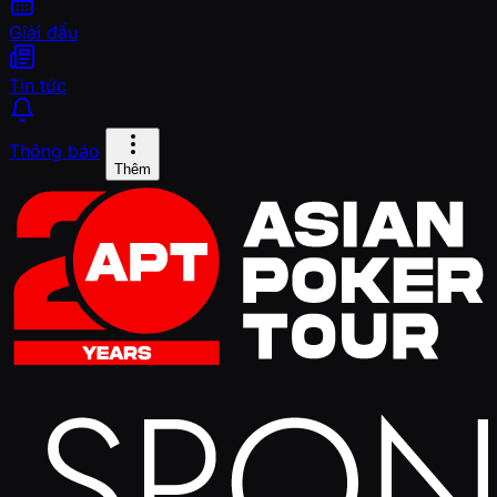
Giải đấu
Tin tức
Thông báo
Thêm