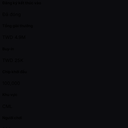
Đăng ký kết thúc vào
Đã đóng
Tổng giải thưởng
TWD 4.9M
Buy-in
TWD 25K
Chip khởi đầu
100,000
Khu vực
CML
Người chơi