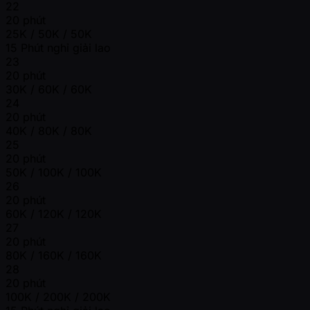
22
20 phút
25K / 50K / 50K
15 Phút nghỉ giải lao
23
20 phút
30K / 60K / 60K
24
20 phút
40K / 80K / 80K
25
20 phút
50K / 100K / 100K
26
20 phút
60K / 120K / 120K
27
20 phút
80K / 160K / 160K
28
20 phút
100K / 200K / 200K