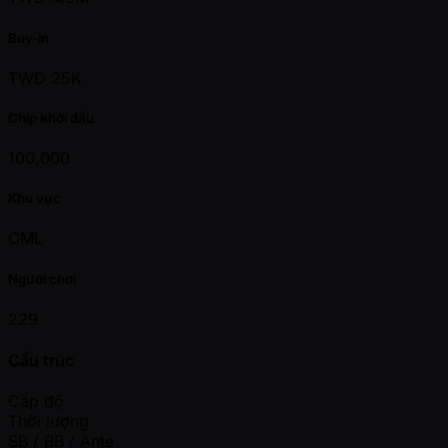
Buy-in
TWD 25K
Chip khởi đầu
100,000
Khu vực
CML
Người chơi
229
Cấu trúc
Cấp độ
Thời lượng
SB / BB / Ante