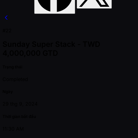
#22
Sunday Super Stack - TWD
4,000,000 GTD
Trạng thái
Completed
Ngày
29 thg 9, 2024
Thời gian bắt đầu
11:30 AM