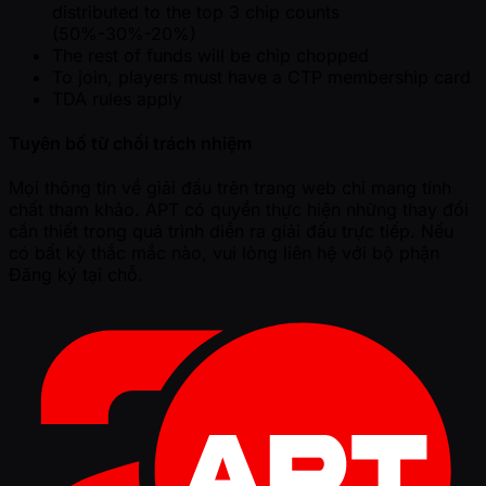
distributed to the top 3 chip counts
(50%-30%-20%)
The rest of funds will be chip chopped
To join, players must have a CTP membership card
TDA rules apply
Tuyên bố từ chối trách nhiệm
Mọi thông tin về giải đấu trên trang web chỉ mang tính
chất tham khảo. APT có quyền thực hiện những thay đổi
cần thiết trong quá trình diễn ra giải đấu trực tiếp. Nếu
có bất kỳ thắc mắc nào, vui lòng liên hệ với bộ phận
Đăng ký tại chỗ.