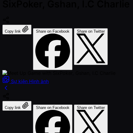
SixPoker, Gshan, I.C Charlie
Copy link
Share on Facebook
Share on Twitter
Sự kiện
Hình ảnh
Copy link
Share on Facebook
Share on Twitter