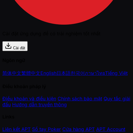
Cài đặt ứng dụng để có trải nghiệm tốt nhất
Cài đặt
Ngôn ngữ
简体中文
繁體中文
English
日本語
한국어
ภาษาไทย
Tiếng Việt
Điều khoản pháp lý
Điều khoản và điều kiện
Chính sách bảo mật
Quy tắc giải
đấu
Hướng dẫn truyền thông
Links
Liên kết APT
Sổ tay Poker
Cửa hàng APT
APT Account