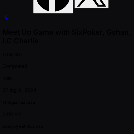
Meet Up Game with SixPoker, Gshan,
I.C Charlie
Trạng thái
Completed
Ngày
27 thg 9, 2024
Thời gian bắt đầu
2:00 PM
Đăng ký kết thúc vào