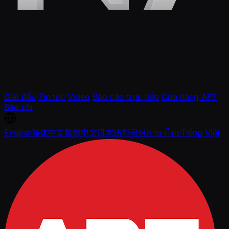
Giải đấu
Tin tức
Video
Báo cáo trực tiếp
Cửa hàng APT
Báo chí
English
简体中文
繁體中文
日本語
한국어
ภาษาไทย
Tiếng Việt