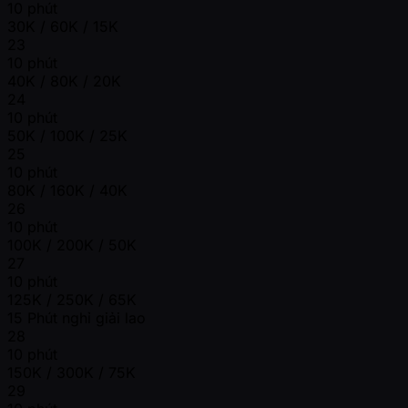
10 phút
30K / 60K / 15K
23
10 phút
40K / 80K / 20K
24
10 phút
50K / 100K / 25K
25
10 phút
80K / 160K / 40K
26
10 phút
100K / 200K / 50K
27
10 phút
125K / 250K / 65K
15 Phút nghỉ giải lao
28
10 phút
150K / 300K / 75K
29