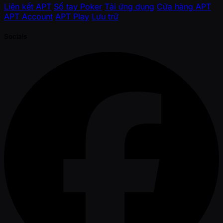
Liên kết APT
Sổ tay Poker
Tải ứng dụng
Cửa hàng APT
APT Account
APT Play
Lưu trữ
Socials