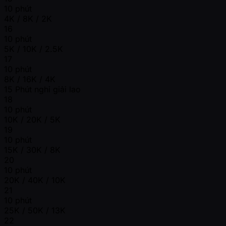
10 phút
4K / 8K / 2K
16
10 phút
5K / 10K / 2.5K
17
10 phút
8K / 16K / 4K
15 Phút nghỉ giải lao
18
10 phút
10K / 20K / 5K
19
10 phút
15K / 30K / 8K
20
10 phút
20K / 40K / 10K
21
10 phút
25K / 50K / 13K
22