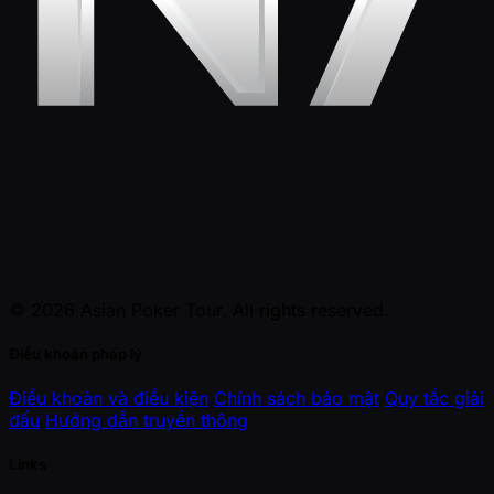
© 2026 Asian Poker Tour. All rights reserved.
Điều khoản pháp lý
Điều khoản và điều kiện
Chính sách bảo mật
Quy tắc giải
đấu
Hướng dẫn truyền thông
Links