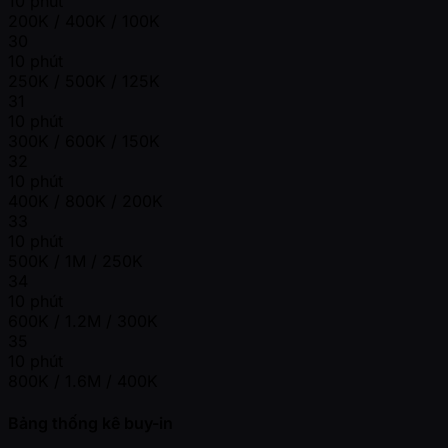
10 phút
200K / 400K / 100K
30
10 phút
250K / 500K / 125K
31
10 phút
300K / 600K / 150K
32
10 phút
400K / 800K / 200K
33
10 phút
500K / 1M / 250K
34
10 phút
600K / 1.2M / 300K
35
10 phút
800K / 1.6M / 400K
Bảng thống kê buy-in