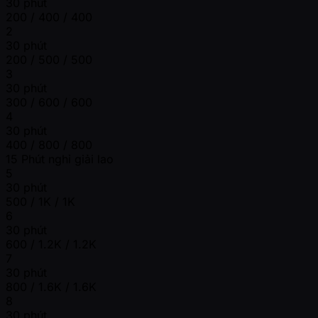
30 phút
200 / 400 / 400
2
30 phút
200 / 500 / 500
3
30 phút
300 / 600 / 600
4
30 phút
400 / 800 / 800
15 Phút nghỉ giải lao
5
30 phút
500 / 1K / 1K
6
30 phút
600 / 1.2K / 1.2K
7
30 phút
800 / 1.6K / 1.6K
8
30 phút