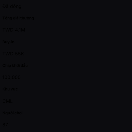
Đã đóng
Tổng giải thưởng
TWD 4.1M
Buy-in
TWD 55K
Chip khởi đầu
100,000
Khu vực
CML
Người chơi
87