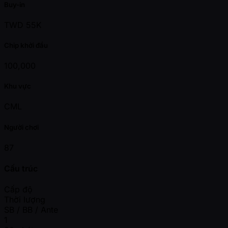
Buy-in
TWD 55K
Chip khởi đầu
100,000
Khu vực
CML
Người chơi
87
Cấu trúc
Cấp độ
Thời lượng
SB / BB / Ante
1