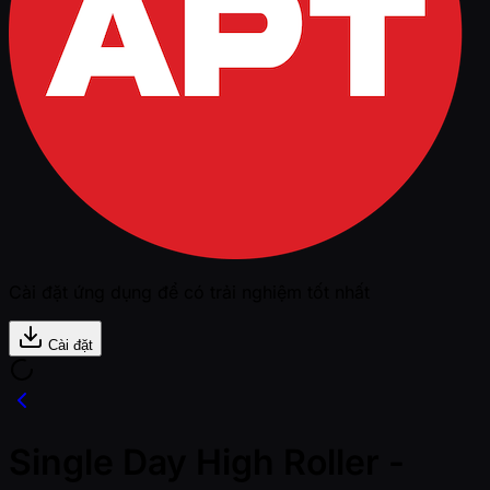
Cài đặt ứng dụng để có trải nghiệm tốt nhất
Cài đặt
Single Day High Roller -