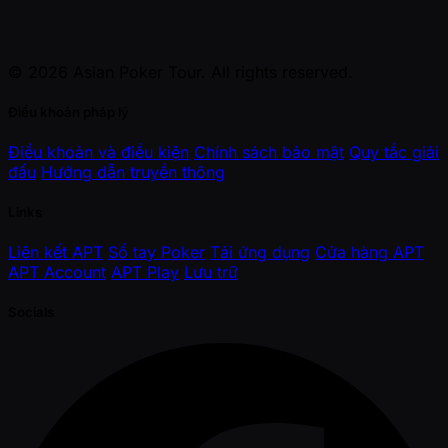
© 2026 Asian Poker Tour. All rights reserved.
Điều khoản pháp lý
Điều khoản và điều kiện
Chính sách bảo mật
Quy tắc giải
đấu
Hướng dẫn truyền thông
Links
Liên kết APT
Sổ tay Poker
Tải ứng dụng
Cửa hàng APT
APT Account
APT Play
Lưu trữ
Socials