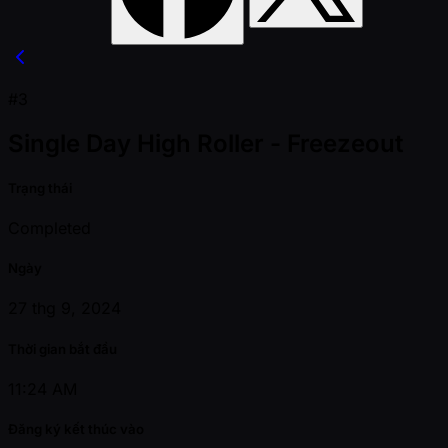
#3
Single Day High Roller - Freezeout
Trạng thái
Completed
Ngày
27 thg 9, 2024
Thời gian bắt đầu
11:24 AM
Đăng ký kết thúc vào