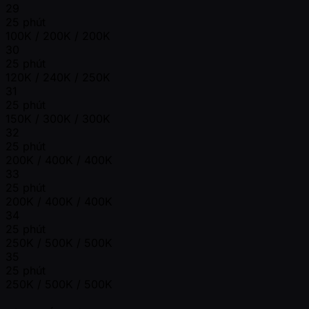
29
25 phút
100K / 200K / 200K
30
25 phút
120K / 240K / 250K
31
25 phút
150K / 300K / 300K
32
25 phút
200K / 400K / 400K
33
25 phút
200K / 400K / 400K
34
25 phút
250K / 500K / 500K
35
25 phút
250K / 500K / 500K