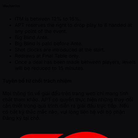
Mechanics
ITM is between 12% to 15%.
APT reserves the right to drop play to 8 handed at
any point of the event.
Big Blind Ante.
Big Blind is paid before Ante.
Shot clocks are introduced at the start.
Redraws at Final Table only.
Once a deal has been made between players, levels
will be reduced to 15 minutes.
Tuyên bố từ chối trách nhiệm
Mọi thông tin về giải đấu trên trang web chỉ mang tính
chất tham khảo. APT có quyền thực hiện những thay đổi
cần thiết trong quá trình diễn ra giải đấu trực tiếp. Nếu
có bất kỳ thắc mắc nào, vui lòng liên hệ với bộ phận
Đăng ký tại chỗ.