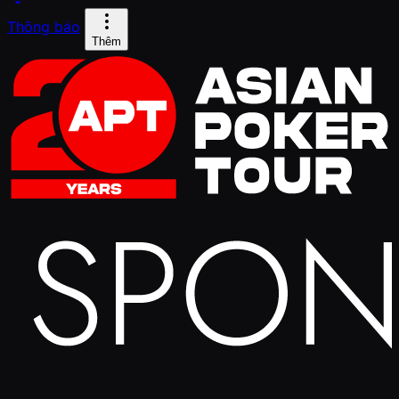
Thông báo
Thêm