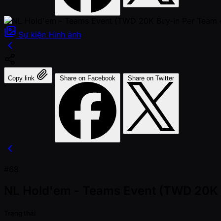
Sự kiện
Hình ảnh
Copy link
Share on Facebook
Share on Twitter
#68
NL Hold'em - Teams Event (TWD 20K B
Trạng thái