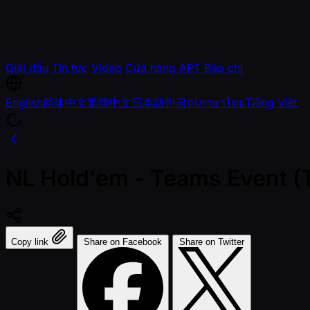
Giải đấu
Tin tức
Video
Cửa hàng APT
Báo chí
English
简体中文
繁體中文
日本語
한국어
ภาษาไทย
Tiếng Việt
NL Hold'em - Teams Event (
Copy link
Share on Facebook
Share on Twitter