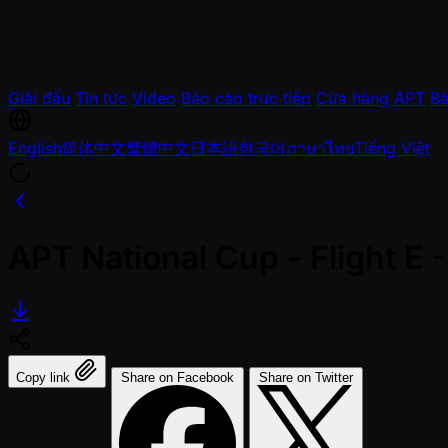
Giải đấu
Tin tức
Video
Báo cáo trực tiếp
Cửa hàng APT
Bá
English
简体中文
繁體中文
日本語
한국어
ภาษาไทย
Tiếng Việt
APT National Cup - Flight E
Copy link
Share on Facebook
Share on Twitter