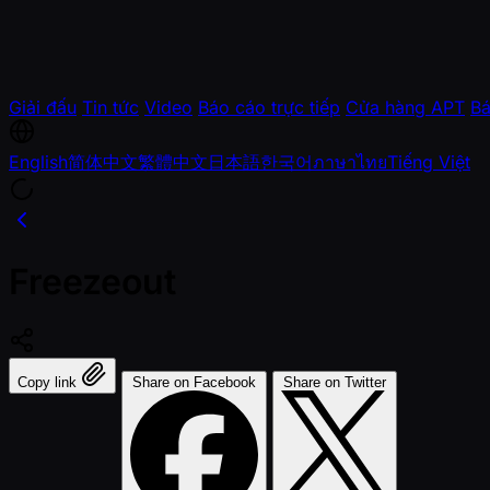
Giải đấu
Tin tức
Video
Báo cáo trực tiếp
Cửa hàng APT
Bá
English
简体中文
繁體中文
日本語
한국어
ภาษาไทย
Tiếng Việt
Freezeout
Copy link
Share on Facebook
Share on Twitter