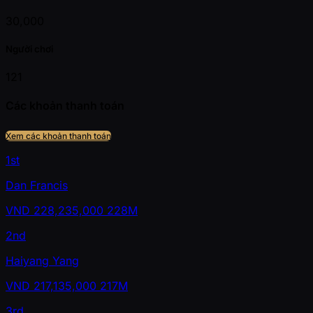
30,000
Người chơi
121
Các khoản thanh toán
Xem các khoản thanh toán
1st
Dan Francis
VND
228,235,000
228M
2nd
Haiyang Yang
VND
217,135,000
217M
3rd