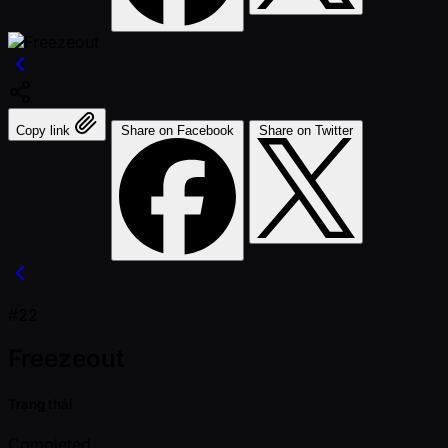
Copy link
Share on Facebook
Share on Twitter
#22
Freezeout
Trạng thái
Completed