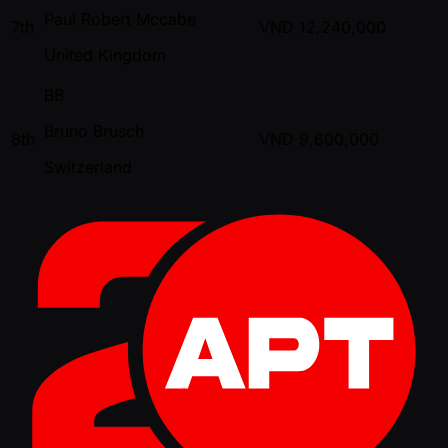
Paul Robert Mccabe
7th
VND
12,240,000
United Kingdom
BB
Bruno Brusch
8th
VND
9,600,000
Switzerland