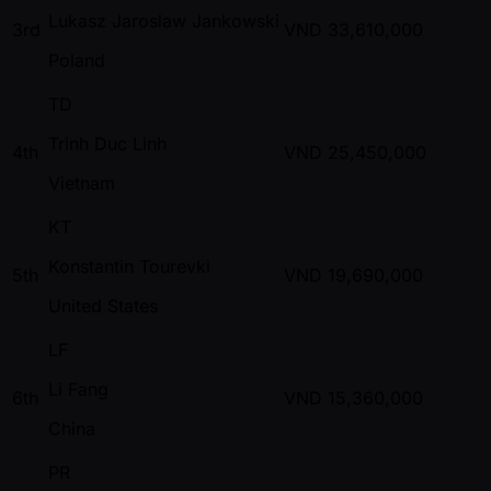
Lukasz Jaroslaw Jankowski
3rd
VND
33,610,000
Poland
TD
Trinh Duc Linh
4th
VND
25,450,000
Vietnam
KT
Konstantin Tourevki
5th
VND
19,690,000
United States
LF
Li Fang
6th
VND
15,360,000
China
PR