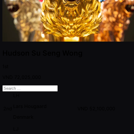
Hudson Su Seng Wong
1st
VND
72,025,000
LH
Lars Hougaard
2nd
VND
52,100,000
Denmark
LJ