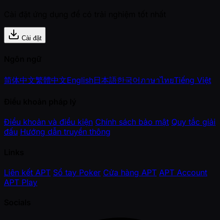
Cài đặt ứng dụng để có trải nghiệm tốt nhất
Cài đặt
Ngôn ngữ
简体中文
繁體中文
English
日本語
한국어
ภาษาไทย
Tiếng Việt
Điều khoản pháp lý
Điều khoản và điều kiện
Chính sách bảo mật
Quy tắc giải
đấu
Hướng dẫn truyền thông
Links
Liên kết APT
Sổ tay Poker
Cửa hàng APT
APT Account
APT Play
Socials