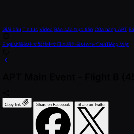
Giải đấu
Tin tức
Video
Báo cáo trực tiếp
Cửa hàng APT
Bá
English
简体中文
繁體中文
日本語
한국어
ภาษาไทย
Tiếng Việt
APT Main Event - Flight B 
Copy link
Share on Facebook
Share on Twitter