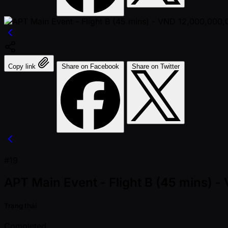
Copy link
Share on Facebook
Share on Twitter
#19
APT Main Event - Flight B (45 mins)
Trạng thái
Completed