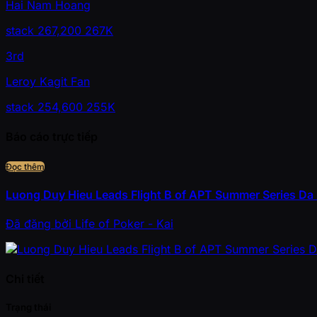
Hai Nam Hoang
stack
267,200
267K
3rd
Leroy Kagit Fan
stack
254,600
255K
Báo cáo trực tiếp
Đọc thêm
Luong Duy Hieu Leads Flight B of APT Summer Series Da
Đã đăng
bởi
Life of Poker - Kai
Chi tiết
Trạng thái