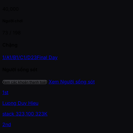
40,000
Người chơi
73 /
198
Chặng
1/A
1/B
1/C
1/D
2
3
Final Day
Người sống sót
Xem Người sống sót
Xem các khoản thanh toán
1st
Luong Duy Hieu
stack
323,100
323K
2nd