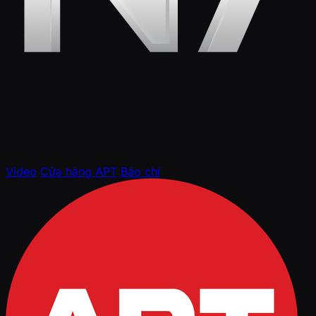
Video
Cửa hàng APT
Báo chí