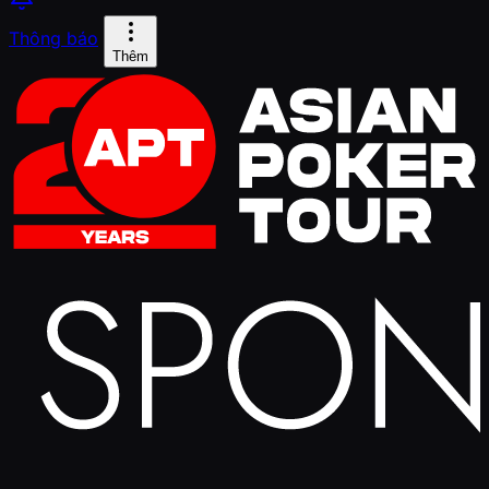
Thông báo
Thêm