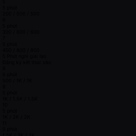
5
5 phút
200 / 500 / 500
6
5 phút
300 / 600 / 600
7
5 phút
400 / 800 / 800
5 Phút nghỉ giải lao
Đăng ký kết thúc vào
8
5 phút
500 / 1K / 1K
9
5 phút
1K / 1.5K / 1.5K
10
5 phút
1K / 2K / 2K
11
5 phút
1.5K / 3K / 3K