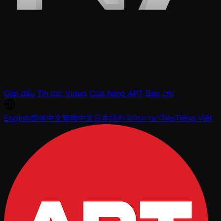
Giải đấu
Tin tức
Video
Cửa hàng APT
Báo chí
English
简体中文
繁體中文
日本語
한국어
ภาษาไทย
Tiếng Việt