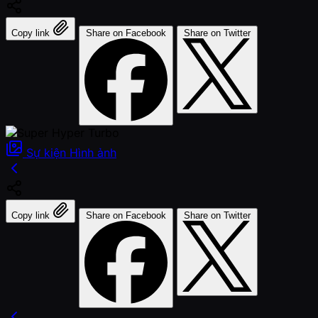
Copy link
Share on Facebook
Share on Twitter
Sự kiện
Hình ảnh
Copy link
Share on Facebook
Share on Twitter