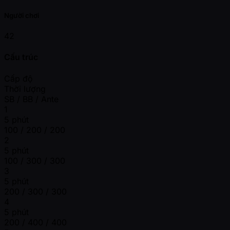
Người chơi
42
Cấu trúc
Cấp độ
Thời lượng
SB / BB / Ante
1
5 phút
100 / 200 / 200
2
5 phút
100 / 300 / 300
3
5 phút
200 / 300 / 300
4
5 phút
200 / 400 / 400