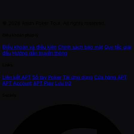
© 2026 Asian Poker Tour. All rights reserved.
Điều khoản pháp lý
Điều khoản và điều kiện
Chính sách bảo mật
Quy tắc giải
đấu
Hướng dẫn truyền thông
Links
Liên kết APT
Sổ tay Poker
Tải ứng dụng
Cửa hàng APT
APT Account
APT Play
Lưu trữ
Socials