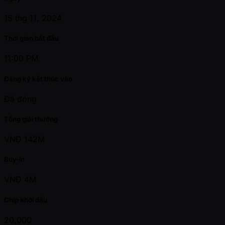
15 thg 11, 2024
Thời gian bắt đầu
11:00 PM
Đăng ký kết thúc vào
Đã đóng
Tổng giải thưởng
VND 142M
Buy-in
VND 4M
Chip khởi đầu
20,000