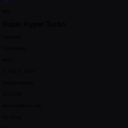
#65
Super Hyper Turbo
Trạng thái
Completed
Ngày
15 thg 11, 2024
Thời gian bắt đầu
11:00 PM
Đăng ký kết thúc vào
Đã đóng