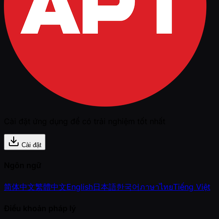
Cài đặt ứng dụng để có trải nghiệm tốt nhất
Cài đặt
Ngôn ngữ
简体中文
繁體中文
English
日本語
한국어
ภาษาไทย
Tiếng Việt
Điều khoản pháp lý