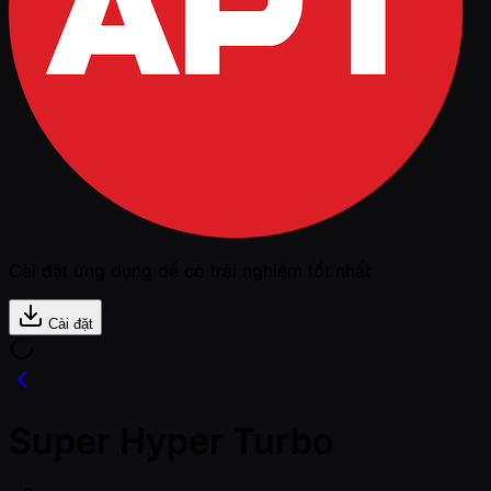
Cài đặt ứng dụng để có trải nghiệm tốt nhất
Cài đặt
Super Hyper Turbo