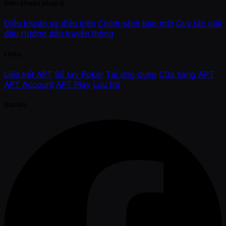
Điều khoản pháp lý
Điều khoản và điều kiện
Chính sách bảo mật
Quy tắc giải
đấu
Hướng dẫn truyền thông
Links
Liên kết APT
Sổ tay Poker
Tải ứng dụng
Cửa hàng APT
APT Account
APT Play
Lưu trữ
Socials