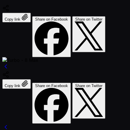
Copy link
Share on Facebook
Share on Twitter
Copy link
Share on Facebook
Share on Twitter