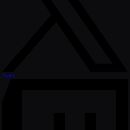
Twitter