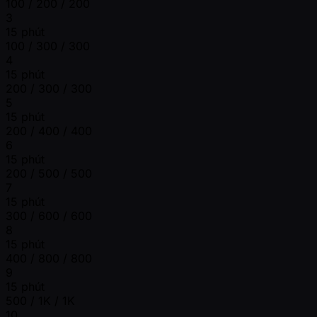
100 / 200 / 200
3
15 phút
100 / 300 / 300
4
15 phút
200 / 300 / 300
5
15 phút
200 / 400 / 400
6
15 phút
200 / 500 / 500
7
15 phút
300 / 600 / 600
8
15 phút
400 / 800 / 800
9
15 phút
500 / 1K / 1K
10