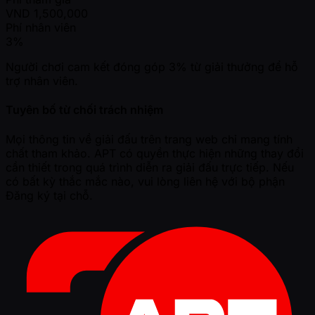
VND
1,500,000
Phí nhân viên
3%
Người chơi cam kết đóng góp 3% từ giải thưởng để hỗ
trợ nhân viên.
Tuyên bố từ chối trách nhiệm
Mọi thông tin về giải đấu trên trang web chỉ mang tính
chất tham khảo. APT có quyền thực hiện những thay đổi
cần thiết trong quá trình diễn ra giải đấu trực tiếp. Nếu
có bất kỳ thắc mắc nào, vui lòng liên hệ với bộ phận
Đăng ký tại chỗ.