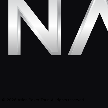
© 2026 Asian Poker Tour. All rights reserved.