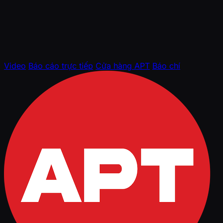
Video
Báo cáo trực tiếp
Cửa hàng APT
Báo chí