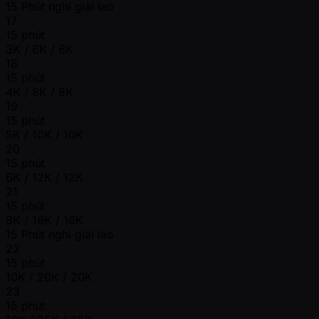
15 Phút nghỉ giải lao
17
15 phút
3K / 6K / 6K
18
15 phút
4K / 8K / 8K
19
15 phút
5K / 10K / 10K
20
15 phút
6K / 12K / 12K
21
15 phút
8K / 16K / 16K
15 Phút nghỉ giải lao
22
15 phút
10K / 20K / 20K
23
15 phút