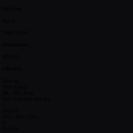
Đã đóng
Buy-in
VND 16.5M
Chip khởi đầu
40,000
Cấu trúc
Cấp độ
Thời lượng
SB / BB / Ante
144 Phút nghỉ giải lao
1
15 phút
100 / 100 / 100
2
15 phút