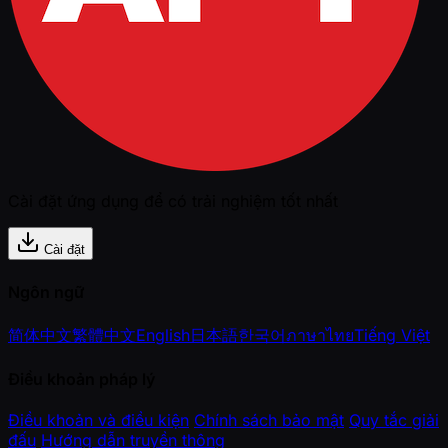
Cài đặt ứng dụng để có trải nghiệm tốt nhất
Cài đặt
Ngôn ngữ
简体中文
繁體中文
English
日本語
한국어
ภาษาไทย
Tiếng Việt
Điều khoản pháp lý
Điều khoản và điều kiện
Chính sách bảo mật
Quy tắc giải
đấu
Hướng dẫn truyền thông