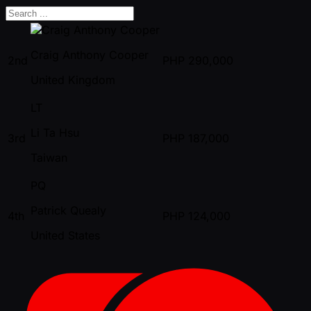
Craig Anthony Cooper
2nd
PHP
290,000
United Kingdom
LT
Li Ta Hsu
3rd
PHP
187,000
Taiwan
PQ
Patrick Quealy
4th
PHP
124,000
United States