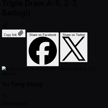
Triple Draw A-5, 2-7,
Badugi)
Copy link
Share on Facebook
Share on Twitter
Yu Tang Wang
1st
PHP
435,800