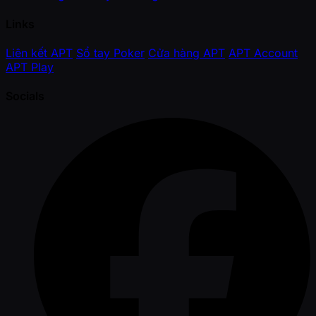
Links
Liên kết APT
Sổ tay Poker
Cửa hàng APT
APT Account
APT Play
Socials