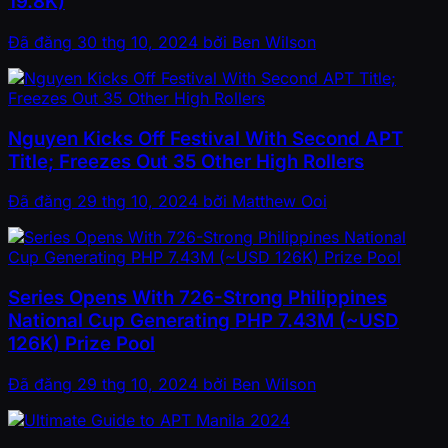
19.8K)
Đã đăng
30 thg 10, 2024
bởi
Ben Wilson
Nguyen Kicks Off Festival With Second APT
Title; Freezes Out 35 Other High Rollers
Đã đăng
29 thg 10, 2024
bởi
Matthew Ooi
Series Opens With 726-Strong Philippines
National Cup Generating PHP 7.43M (~USD
126K) Prize Pool
Đã đăng
29 thg 10, 2024
bởi
Ben Wilson