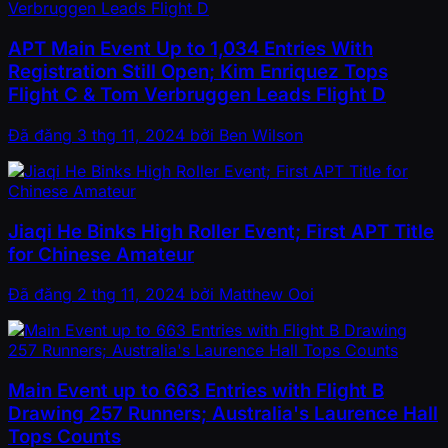
APT Main Event Up to 1,034 Entries With
Registration Still Open; Kim Enriquez Tops
Flight C & Tom Verbruggen Leads Flight D
Đã đăng
3 thg 11, 2024
bởi
Ben Wilson
Jiaqi He Binks High Roller Event; First APT Title
for Chinese Amateur
Đã đăng
2 thg 11, 2024
bởi
Matthew Ooi
Main Event up to 663 Entries with Flight B
Drawing 257 Runners; Australia's Laurence Hall
Tops Counts