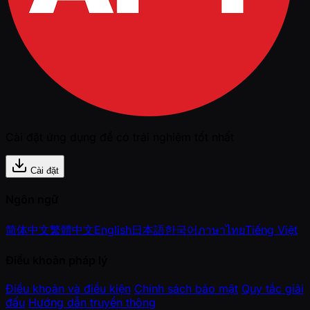
Cài đặt ứng dụng để có trải nghiệm tốt nhất
Cài đặt
Ngôn ngữ
简体中文
繁體中文
English
日本語
한국어
ภาษาไทย
Tiếng Việt
Điều khoản pháp lý
Điều khoản và điều kiện
Chính sách bảo mật
Quy tắc giải
đấu
Hướng dẫn truyền thông