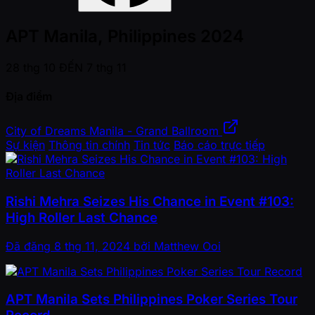
APT Manila, Philippines 2024
28 thg 10 ĐẾN 7 thg 11
Địa điểm
City of Dreams Manila - Grand Ballroom
Sự kiện
Thông tin chính
Tin tức
Báo cáo trực tiếp
Rishi Mehra Seizes His Chance in Event #103:
High Roller Last Chance
Đã đăng
8 thg 11, 2024
bởi
Matthew Ooi
APT Manila Sets Philippines Poker Series Tour