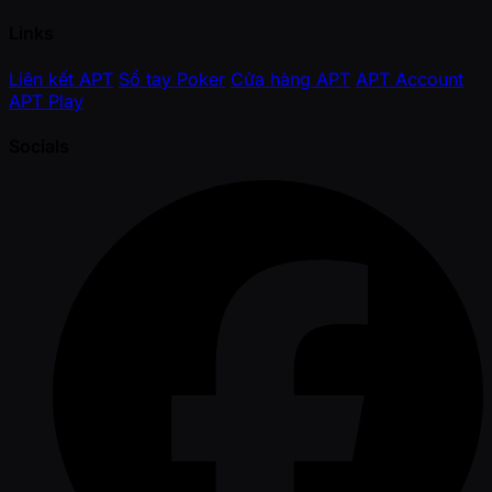
Links
Liên kết APT
Sổ tay Poker
Cửa hàng APT
APT Account
APT Play
Socials