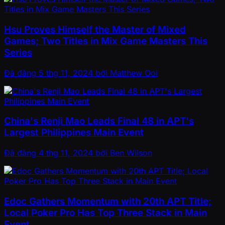
Hsu Proves Himself the Master of Mixed
Games; Two Titles in Mix Game Masters This
Series
Đã đăng
5 thg 11, 2024
bởi
Matthew Ooi
China's Renji Mao Leads Final 48 in APT's
Largest Philippines Main Event
Đã đăng
4 thg 11, 2024
bởi
Ben Wilson
Edoc Gathers Momentum with 20th APT Title;
Local Poker Pro Has Top Three Stack in Main
Event