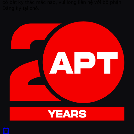
có bất kỳ thắc mắc nào, vui lòng liên hệ với bộ phận
Đăng ký tại chỗ.