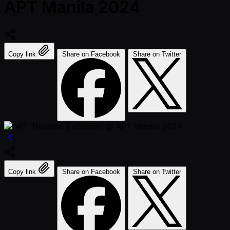
APT Manila 2024
Copy link
Share on Facebook
Share on Twitter
Copy link
Share on Facebook
Share on Twitter