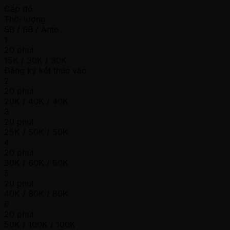
Cấp độ
Thời lượng
SB / BB / Ante
1
20 phút
15K / 30K / 30K
Đăng ký kết thúc vào
2
20 phút
20K / 40K / 40K
3
20 phút
25K / 50K / 50K
4
20 phút
30K / 60K / 60K
5
20 phút
40K / 80K / 80K
6
20 phút
50K / 100K / 100K