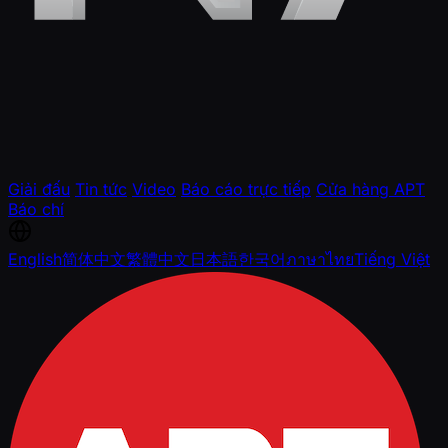
Giải đấu
Tin tức
Video
Báo cáo trực tiếp
Cửa hàng APT
Báo chí
English
简体中文
繁體中文
日本語
한국어
ภาษาไทย
Tiếng Việt