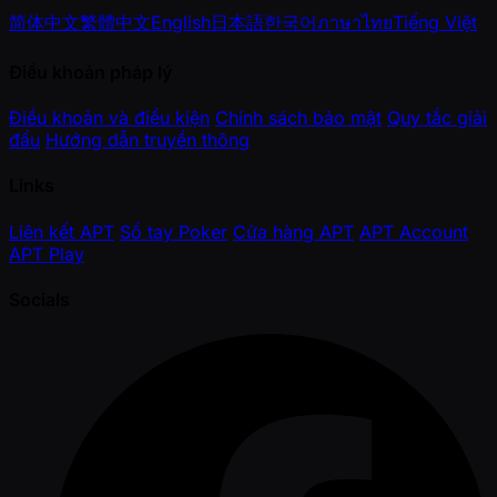
简体中文
繁體中文
English
日本語
한국어
ภาษาไทย
Tiếng Việt
Điều khoản pháp lý
Điều khoản và điều kiện
Chính sách bảo mật
Quy tắc giải
đấu
Hướng dẫn truyền thông
Links
Liên kết APT
Sổ tay Poker
Cửa hàng APT
APT Account
APT Play
Socials