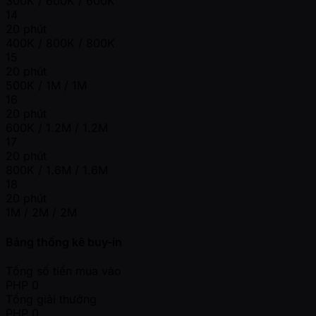
300K / 600K / 600K
14
20 phút
400K / 800K / 800K
15
20 phút
500K / 1M / 1M
16
20 phút
600K / 1.2M / 1.2M
17
20 phút
800K / 1.6M / 1.6M
18
20 phút
1M / 2M / 2M
Bảng thống kê buy-in
Tổng số tiền mua vào
PHP
0
Tổng giải thưởng
PHP
0