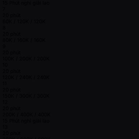
15 Phút nghỉ giải lao
7
20 phút
60K / 120K / 120K
8
20 phút
80K / 160K / 160K
9
20 phút
100K / 200K / 200K
10
20 phút
120K / 240K / 240K
11
20 phút
150K / 300K / 300K
12
20 phút
200K / 400K / 400K
15 Phút nghỉ giải lao
13
20 phút