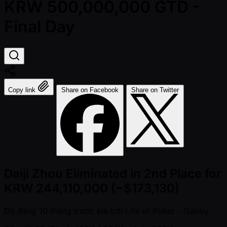
KRW 500,000,000 GTD -
Final Day
Copy link
Share on Facebook
Share on Twitter
Daiji Zhou Eliminated in 2nd Place for
KRW 244,110,000 (~$173,130)
Đã đăng
10 tháng trước kia
bởi
Life of Poker - Gabby