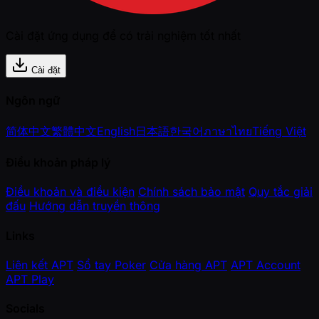
Cài đặt ứng dụng để có trải nghiệm tốt nhất
Cài đặt
Ngôn ngữ
简体中文
繁體中文
English
日本語
한국어
ภาษาไทย
Tiếng Việt
Điều khoản pháp lý
Điều khoản và điều kiện
Chính sách bảo mật
Quy tắc giải
đấu
Hướng dẫn truyền thông
Links
Liên kết APT
Sổ tay Poker
Cửa hàng APT
APT Account
APT Play
Socials