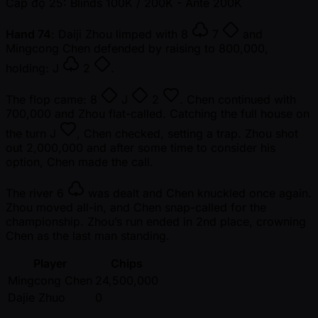
Cấp độ 25: Blinds 100K / 200K
- Ante 200K
Hand 74
: Daiji Zhou limped with
8
7
and
Mingcong Chen defended by raising to 800,000,
holding:
J
2
.
The flop came:
8
J
2
. Chen continued with
700,000 and Zhou flat-called. Catching the full house on
the turn
J
, Chen checked, setting a trap. Zhou shot
out 2,000,000 and after some time to consider his
option, Chen made the call.
The river
6
was dealt and Chen knuckled once again.
Zhou moved all-in, and Chen snap-called for the
championship. Zhou’s run ended in 2nd place, crowning
Chen as the last man standing.
Player
Chips
Mingcong Chen
24,500,000
Dajie Zhuo
0