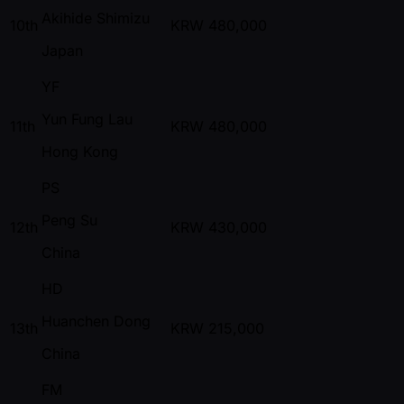
Akihide Shimizu
10th
KRW
480,000
Japan
YF
Yun Fung Lau
11th
KRW
480,000
Hong Kong
PS
Peng Su
12th
KRW
430,000
China
HD
Huanchen Dong
13th
KRW
215,000
China
FM