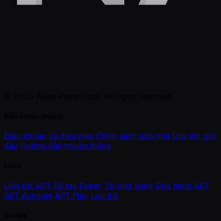
© 2026 Asian Poker Tour. All rights reserved.
Điều khoản pháp lý
Điều khoản và điều kiện
Chính sách bảo mật
Quy tắc giải
đấu
Hướng dẫn truyền thông
Links
Liên kết APT
Sổ tay Poker
Tải ứng dụng
Cửa hàng APT
APT Account
APT Play
Lưu trữ
Socials