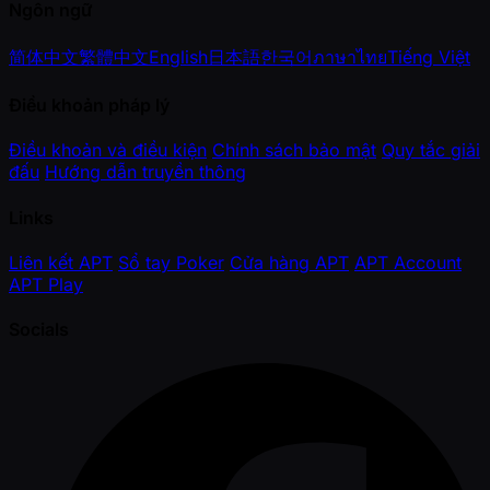
Ngôn ngữ
简体中文
繁體中文
English
日本語
한국어
ภาษาไทย
Tiếng Việt
Điều khoản pháp lý
Điều khoản và điều kiện
Chính sách bảo mật
Quy tắc giải
đấu
Hướng dẫn truyền thông
Links
Liên kết APT
Sổ tay Poker
Cửa hàng APT
APT Account
APT Play
Socials