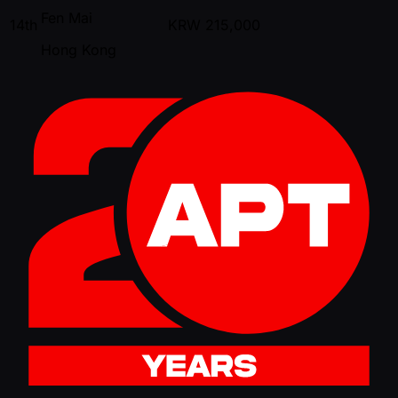
Fen Mai
14th
KRW
215,000
Hong Kong