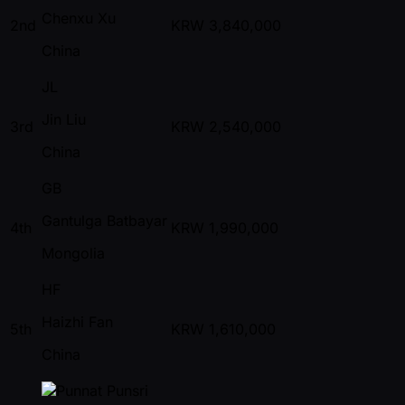
Chenxu Xu
2nd
KRW
3,840,000
China
JL
Jin Liu
3rd
KRW
2,540,000
China
GB
Gantulga Batbayar
4th
KRW
1,990,000
Mongolia
HF
Haizhi Fan
5th
KRW
1,610,000
China