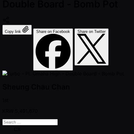
Double Board - Bomb Pot
Copy link
Share on Facebook
Share on Twitter
Sheung Chau Chan
1st
KRW
5,491,670
CX