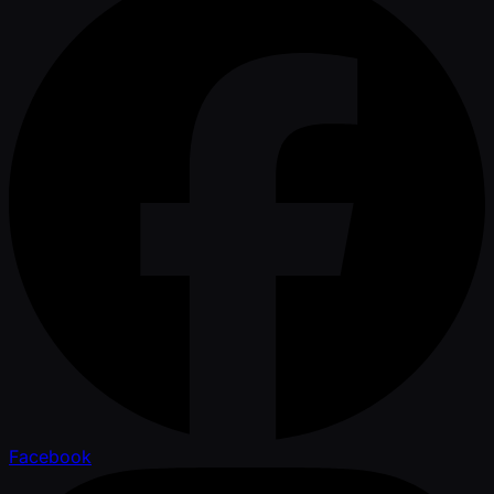
Facebook