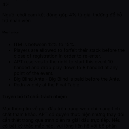
4%
Người chơi cam kết đóng góp 4% từ giải thưởng để hỗ
trợ nhân viên.
Mechanics
ITM is between 12% to 15%.
Players are allowed to forfeit their stack before the
close of registration in order to re-enter.
APT reserves to the right to start this event 10
handed and drop play down to 8 handed at any
point of the event.
Big Blind Ante - Big Blind is paid before the Ante.
Redraw only at the Final Table
Tuyên bố từ chối trách nhiệm
Mọi thông tin về giải đấu trên trang web chỉ mang tính
chất tham khảo. APT có quyền thực hiện những thay đổi
cần thiết trong quá trình diễn ra giải đấu trực tiếp. Nếu
có bất kỳ thắc mắc nào, vui lòng liên hệ với bộ phận