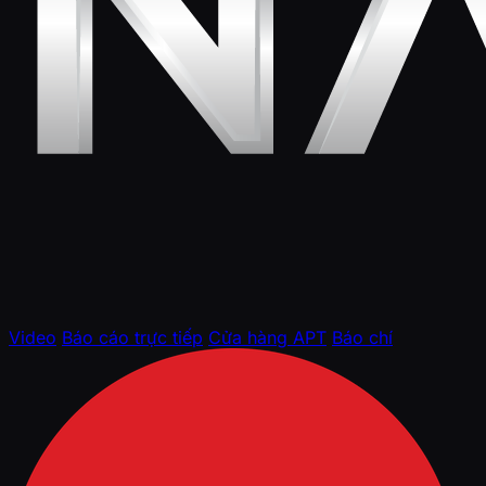
Video
Báo cáo trực tiếp
Cửa hàng APT
Báo chí