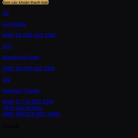
Xem các khoản thanh toán
1st
Jun Obara
KRW
52,088,000
52M
2nd
Mingcong Chen
KRW
34,730,000
35M
3rd
Hidenari Tomita
KRW
21,710,000
22M
Tổng giải thưởng
KRW
108,528,000
109M
Chi tiết