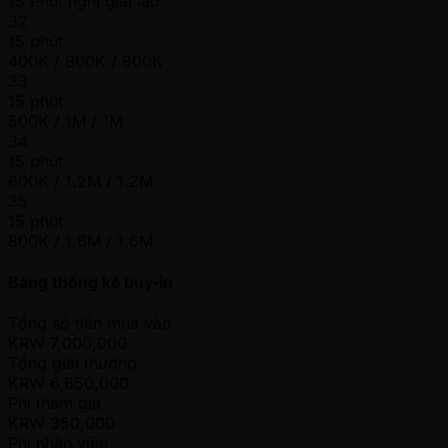
15 Phút nghỉ giải lao
32
15 phút
400K / 800K / 800K
33
15 phút
500K / 1M / 1M
34
15 phút
600K / 1.2M / 1.2M
35
15 phút
800K / 1.6M / 1.6M
Bảng thống kê buy-in
Tổng số tiền mua vào
KRW
7,000,000
Tổng giải thưởng
KRW
6,650,000
Phí tham gia
KRW
350,000
Phí nhân viên