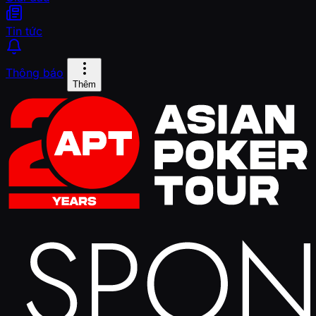
Tin tức
Thông báo
Thêm