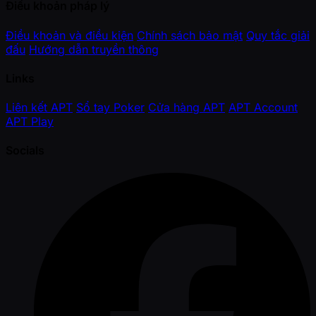
Điều khoản pháp lý
Điều khoản và điều kiện
Chính sách bảo mật
Quy tắc giải
đấu
Hướng dẫn truyền thông
Links
Liên kết APT
Sổ tay Poker
Cửa hàng APT
APT Account
APT Play
Socials