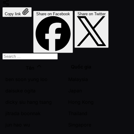
Copy link
Share on Facebook
Share on Twitter
Quốc gia
Tên
ben soon yung loo
Malaysia
daisuke ogita
Japan
dicky siu hang tsang
Hong Kong
jitrada boonnak
Thailand
jun hao wu
Singapore