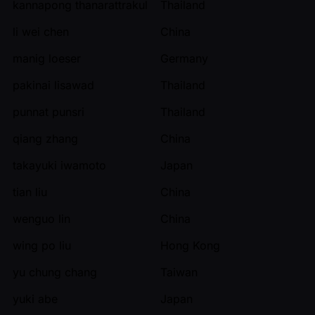
kannapong thanarattrakul
Thailand
li wei chen
China
manig loeser
Germany
pakinai lisawad
Thailand
punnat punsri
Thailand
qiang zhang
China
takayuki iwamoto
Japan
tian liu
China
wenguo lin
China
wing po liu
Hong Kong
yu chung chang
Taiwan
yuki abe
Japan