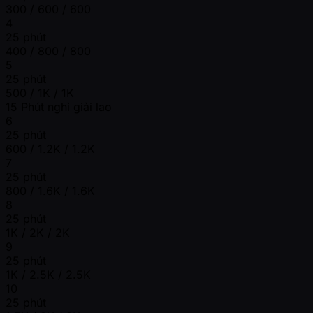
300 / 600 / 600
4
25 phút
400 / 800 / 800
5
25 phút
500 / 1K / 1K
15 Phút nghỉ giải lao
6
25 phút
600 / 1.2K / 1.2K
7
25 phút
800 / 1.6K / 1.6K
8
25 phút
1K / 2K / 2K
9
25 phút
1K / 2.5K / 2.5K
10
25 phút