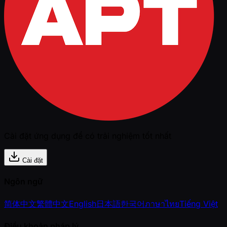
Cài đặt ứng dụng để có trải nghiệm tốt nhất
Cài đặt
Ngôn ngữ
简体中文
繁體中文
English
日本語
한국어
ภาษาไทย
Tiếng Việt
Điều khoản pháp lý