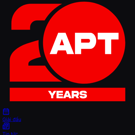
Giải đấu
Tin tức