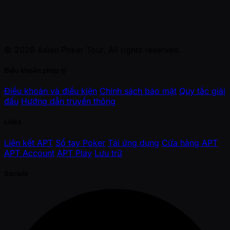
© 2026 Asian Poker Tour. All rights reserved.
Điều khoản pháp lý
Điều khoản và điều kiện
Chính sách bảo mật
Quy tắc giải
đấu
Hướng dẫn truyền thông
Links
Liên kết APT
Sổ tay Poker
Tải ứng dụng
Cửa hàng APT
APT Account
APT Play
Lưu trữ
Socials