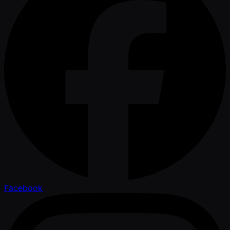
Facebook