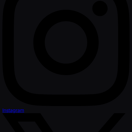
Instagram