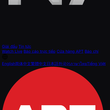
Giải đấu
Tin tức
Watch Live
Báo cáo trực tiếp
Cửa hàng APT
Báo chí
English
简体中文
繁體中文
日本語
한국어
ภาษาไทย
Tiếng Việt