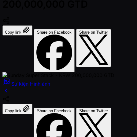
200,000,000 GTD
Copy link
Share on Facebook
Share on Twitter
Sự kiện
Hình ảnh
Copy link
Share on Facebook
Share on Twitter