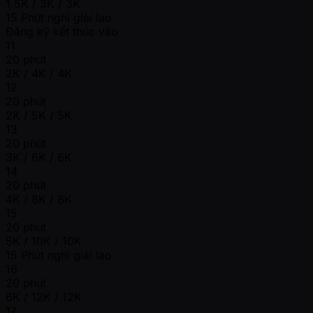
1.5K / 3K / 3K
15 Phút nghỉ giải lao
Đăng ký kết thúc vào
11
20 phút
2K / 4K / 4K
12
20 phút
2K / 5K / 5K
13
20 phút
3K / 6K / 6K
14
20 phút
4K / 8K / 8K
15
20 phút
5K / 10K / 10K
15 Phút nghỉ giải lao
16
20 phút
6K / 12K / 12K
17