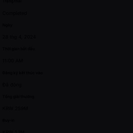
Trạng thái
Completed
Ngày
28 thg 4, 2024
Thời gian bắt đầu
11:00 AM
Đăng ký kết thúc vào
Đã đóng
Tổng giải thưởng
KRW 259M
Buy-in
KRW 1.1M