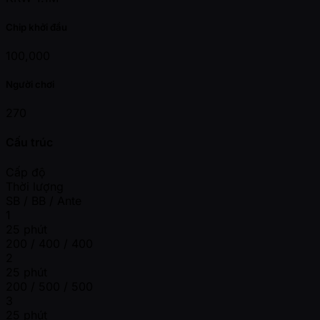
Chip khởi đầu
100,000
Người chơi
270
Cấu trúc
Cấp độ
Thời lượng
SB / BB / Ante
1
25 phút
200 / 400 / 400
2
25 phút
200 / 500 / 500
3
25 phút