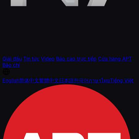
Giải đấu
Tin tức
Video
Báo cáo trực tiếp
Cửa hàng APT
Báo chí
English
简体中文
繁體中文
日本語
한국어
ภาษาไทย
Tiếng Việt