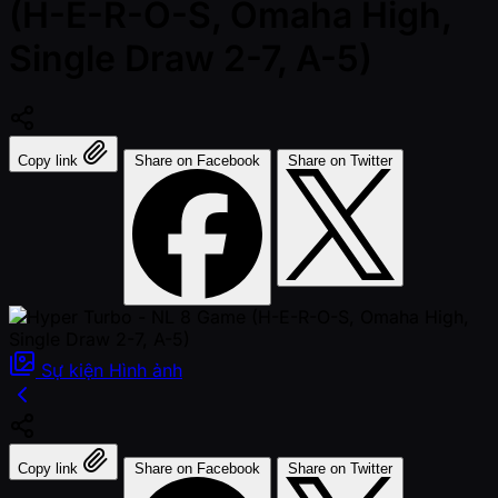
(H-E-R-O-S, Omaha High,
Single Draw 2-7, A-5)
Copy link
Share on Facebook
Share on Twitter
Sự kiện
Hình ảnh
Copy link
Share on Facebook
Share on Twitter