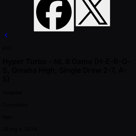
#35
Hyper Turbo - NL 8 Game (H-E-R-O-
S, Omaha High, Single Draw 2-7, A-
5)
Trạng thái
Completed
Ngày
29 thg 4, 2024