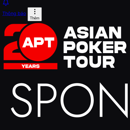
Thông báo
Thêm