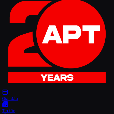
Giải đấu
Tin tức