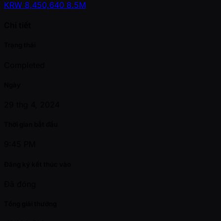
KRW
8,450,640
8.5M
Chi tiết
Trạng thái
Completed
Ngày
29 thg 4, 2024
Thời gian bắt đầu
9:45 PM
Đăng ký kết thúc vào
Đã đóng
Tổng giải thưởng