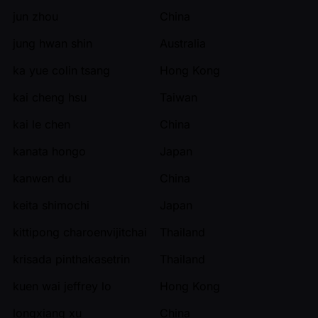
jun zhou
China
jung hwan shin
Australia
ka yue colin tsang
Hong Kong
kai cheng hsu
Taiwan
kai le chen
China
kanata hongo
Japan
kanwen du
China
keita shimochi
Japan
kittipong charoenvijitchai
Thailand
krisada pinthakasetrin
Thailand
kuen wai jeffrey lo
Hong Kong
longxiang xu
China