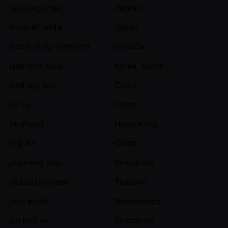
hao-ting chao
Taiwan
hiroyuki noda
Japan
jacob philip johnston
Canada
jaemoon seok
Korea, South
jianfeng jiao
China
jie xu
China
jie zhang
Hong Kong
jing he
China
jingxiang ong
Singapore
jitrada boonnak
Thailand
joris michl
Netherlands
jun hao wu
Singapore