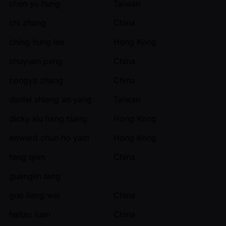
chen yu hung
Taiwan
chi zhang
China
ching hung lee
Hong Kong
chuyuan peng
China
congya zhang
China
daniel shiang an yang
Taiwan
dicky siu hang tsang
Hong Kong
edward chun ho yam
Hong Kong
feng qian
China
guanglin tang
guo liang wei
China
haitao luan
China