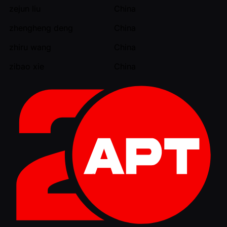
zejun liu
China
zhengheng deng
China
zhiru wang
China
zibao xie
China