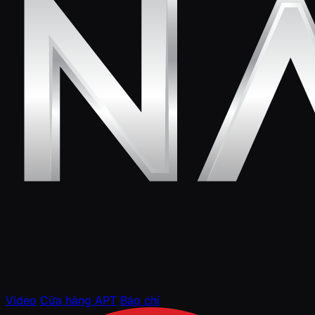
Video
Cửa hàng APT
Báo chí