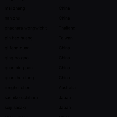
mai zhang
China
nan zhu
China
phachara wongwichit
Thailand
pin hao huang
Taiwan
qi feng duan
China
qing bo gao
China
quanming pan
China
quanzhen fang
China
ronghui chen
Australia
sachiko uchihara
Japan
seiji sasaki
Japan