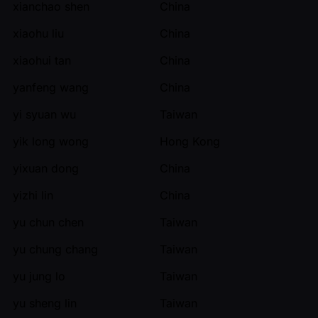
xianchao shen
China
xiaohu liu
China
xiaohui tan
China
yanfeng wang
China
yi syuan wu
Taiwan
yik long wong
Hong Kong
yixuan dong
China
yizhi lin
China
yu chun chen
Taiwan
yu chung chang
Taiwan
yu jung lo
Taiwan
yu sheng lin
Taiwan