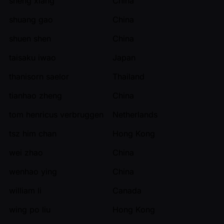
sheng xiang
China
shuang gao
China
shuen shen
China
taisaku iwao
Japan
thanisorn saelor
Thailand
tianhao zheng
China
tom henricus verbruggen
Netherlands
tsz him chan
Hong Kong
wei zhao
China
wenhao ying
China
william li
Canada
wing po liu
Hong Kong