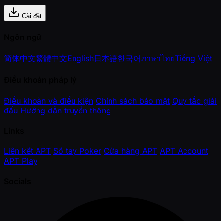
Cài đặt
Ngôn ngữ
简体中文
繁體中文
English
日本語
한국어
ภาษาไทย
Tiếng Việt
Điều khoản pháp lý
Điều khoản và điều kiện
Chính sách bảo mật
Quy tắc giải
đấu
Hướng dẫn truyền thông
Links
Liên kết APT
Sổ tay Poker
Cửa hàng APT
APT Account
APT Play
Socials