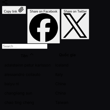
Copy link
Share on Facebook
Share on Twitter
Quốc gia
Tên
adalsteinn petur karlsson
Iceland
alessandro collauto
Italy
baiyu ni
China
changliang sun
China
chao ting cheng
Taiwan