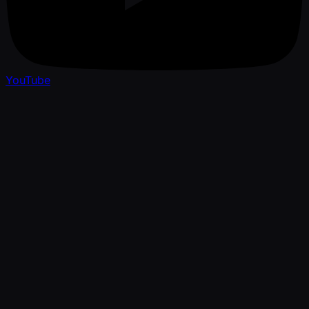
YouTube