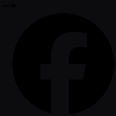
Socials