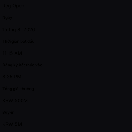
Reg Open
Ngày
15 thg 8, 2026
Thời gian bắt đầu
11:15 AM
Đăng ký kết thúc vào
8:35 PM
Tổng giải thưởng
KRW 500M
Buy-in
KRW 5M