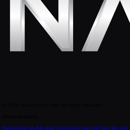
© 2026 Asian Poker Tour. All rights reserved.
Điều khoản pháp lý
Điều khoản và điều kiện
Chính sách bảo mật
Quy tắc giải