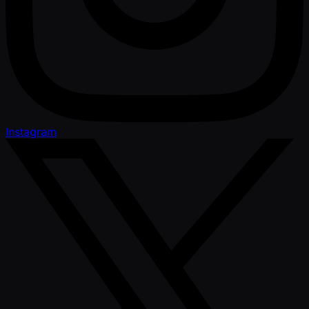
Instagram