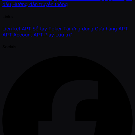
đấu
Hướng dẫn truyền thông
Links
Liên kết APT
Sổ tay Poker
Tải ứng dụng
Cửa hàng APT
APT Account
APT Play
Lưu trữ
Socials