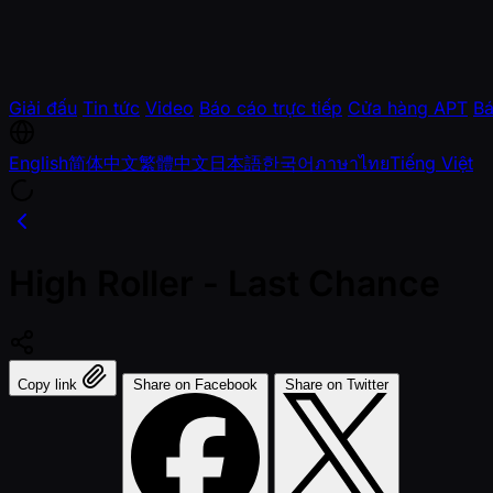
Giải đấu
Tin tức
Video
Báo cáo trực tiếp
Cửa hàng APT
Bá
English
简体中文
繁體中文
日本語
한국어
ภาษาไทย
Tiếng Việt
High Roller - Last Chance
Copy link
Share on Facebook
Share on Twitter