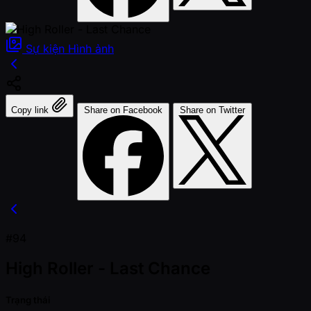
Sự kiện
Hình ảnh
Copy link
Share on Facebook
Share on Twitter
#94
High Roller - Last Chance
Trạng thái