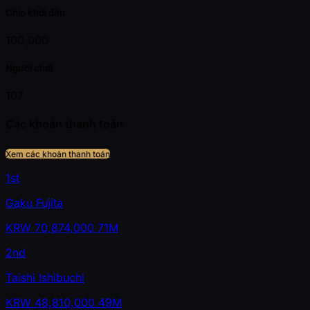
Chip khởi đầu
100,000
Người chơi
107
Các khoản thanh toán
Xem các khoản thanh toán
1st
Gaku Fujita
KRW
70,874,000
71M
2nd
Taishi Ishibuchi
KRW
48,810,000
49M