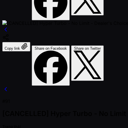
Copy link
Share on Facebook
Share on Twitter
#91
[CANCELLED] Hyper Turbo - No Limit -
Trạng thái