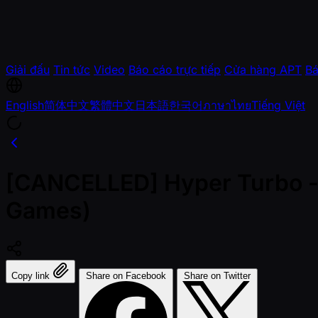
Giải đấu
Tin tức
Video
Báo cáo trực tiếp
Cửa hàng APT
Bá
English
简体中文
繁體中文
日本語
한국어
ภาษาไทย
Tiếng Việt
[CANCELLED] Hyper Turbo - N
Games)
Copy link
Share on Facebook
Share on Twitter