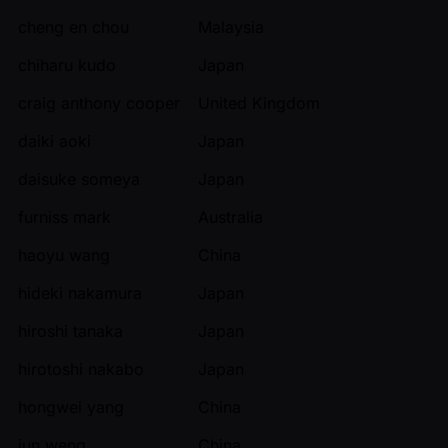
cheng en chou
Malaysia
chiharu kudo
Japan
craig anthony cooper
United Kingdom
daiki aoki
Japan
daisuke someya
Japan
furniss mark
Australia
haoyu wang
China
hideki nakamura
Japan
hiroshi tanaka
Japan
hirotoshi nakabo
Japan
hongwei yang
China
jun weng
China