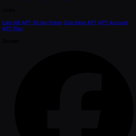
Links
Liên kết APT
Sổ tay Poker
Cửa hàng APT
APT Account
APT Play
Socials