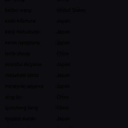
kaifan wang
United States
keita kitamura
Japan
kenji hamamoto
Japan
kenta nakamura
Japan
lante zhang
China
manabu akiyama
Japan
masafumi iijima
Japan
masayuki segawa
Japan
qing liu
China
quncheng fang
China
ryutaro suzuki
Japan