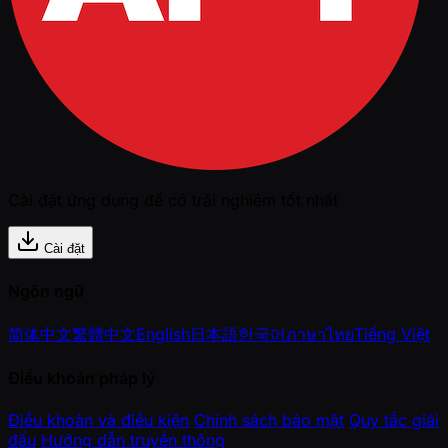
Cài đặt ứng dụng để có trải nghiệm tốt nhất
Cài đặt
Ngôn ngữ
简体中文
繁體中文
English
日本語
한국어
ภาษาไทย
Tiếng Việt
Điều khoản pháp lý
Điều khoản và điều kiện
Chính sách bảo mật
Quy tắc giải
đấu
Hướng dẫn truyền thông