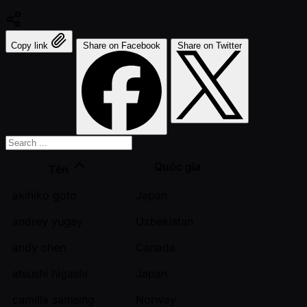
Copy link
Share on Facebook
Share on Twitter
Quốc gia
Tên
akihiko goto
Japan
andrey yugay
Uzbekistan
andy chen
Canada
atsushi higashi
Japan
camilla samsing
Norway