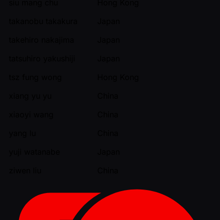
siu mang chu
Hong Kong
takanobu takakura
Japan
takehiro nakajima
Japan
tatsuhiro yakushiji
Japan
tsz fung wong
Hong Kong
xiang yu yu
China
xiaoyi wang
China
yang lu
China
yuji watanabe
Japan
ziwen liu
China