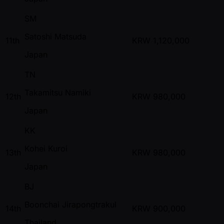
SM
Satoshi Matsuda
11th
KRW
1,120,000
Japan
TN
Takamitsu Namiki
12th
KRW
980,000
Japan
KK
Kohei Kuroi
13th
KRW
980,000
Japan
BJ
Boonchai Jirapongtrakul
14th
KRW
900,000
Thailand