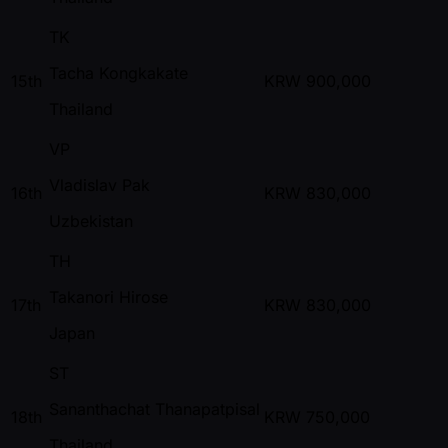
TK
Tacha Kongkakate
15th
KRW
900,000
Thailand
VP
Vladislav Pak
16th
KRW
830,000
Uzbekistan
TH
Takanori Hirose
17th
KRW
830,000
Japan
ST
Sananthachat Thanapatpisal
18th
KRW
750,000
Thailand