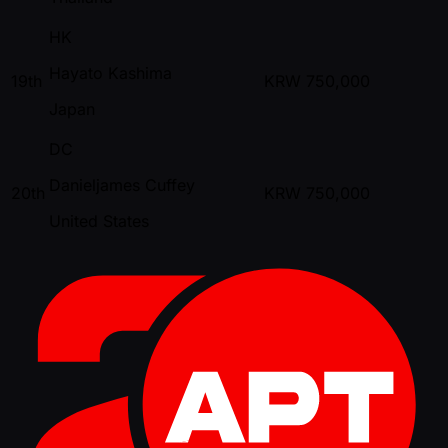
HK
Hayato Kashima
19th
KRW
750,000
Japan
DC
Danieljames Cuffey
20th
KRW
750,000
United States