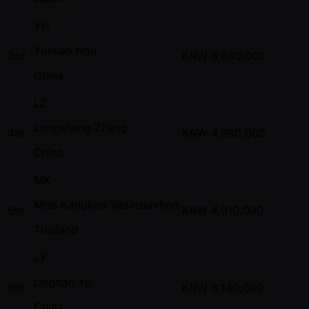
YH
Yuxuan Hou
3rd
KRW
6,040,000
China
LZ
Longsheng Zhang
4th
KRW
4,990,000
China
MK
Miss Kanokon Vasinsunthon
5th
KRW
4,010,000
Thailand
LY
Linghan Yu
6th
KRW
3,140,000
China