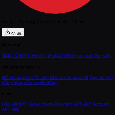
Cài đặt ứng dụng để có trải nghiệm tốt nhất
Cài đặt
Ngôn ngữ
简体中文
繁體中文
English
日本語
한국어
ภาษาไทย
Tiếng Việt
Điều khoản pháp lý
Điều khoản và điều kiện
Chính sách bảo mật
Quy tắc giải
đấu
Hướng dẫn truyền thông
Links
Liên kết APT
Sổ tay Poker
Cửa hàng APT
APT Account
APT Play