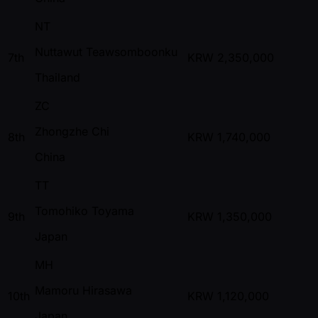
NT
Nuttawut Teawsomboonku
7th
KRW
2,350,000
Thailand
ZC
Zhongzhe Chi
8th
KRW
1,740,000
China
TT
Tomohiko Toyama
9th
KRW
1,350,000
Japan
MH
Mamoru Hirasawa
10th
KRW
1,120,000
Japan