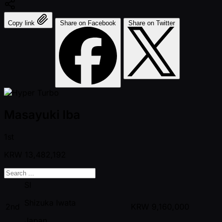
Copy link
Share on Facebook
Share on Twitter
Masayuki Iba
1st
KRW
13,482,192
SI
Shizuka Iwata
2nd
KRW
9,160,000
Japan