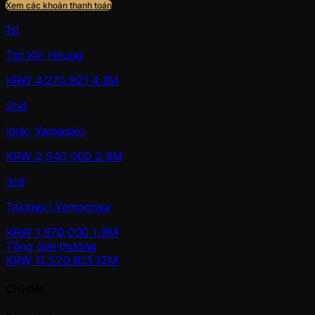
Xem các khoản thanh toán
1st
Tsz Kin Heung
KRW
4,270,921
4.3M
2nd
Ibuki Yamasaki
KRW
2,940,000
2.9M
3rd
Takanori Yamagiwa
KRW
1,870,000
1.9M
Tổng giải thưởng
KRW
11,520,921
12M
Chi tiết