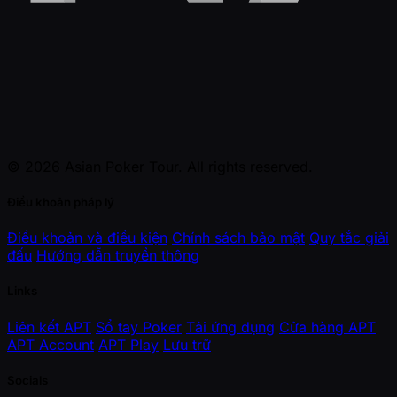
© 2026 Asian Poker Tour. All rights reserved.
Điều khoản pháp lý
Điều khoản và điều kiện
Chính sách bảo mật
Quy tắc giải
đấu
Hướng dẫn truyền thông
Links
Liên kết APT
Sổ tay Poker
Tải ứng dụng
Cửa hàng APT
APT Account
APT Play
Lưu trữ
Socials