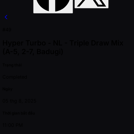
#49
Hyper Turbo - NL - Triple Draw Mix
(A-5, 2-7, Badugi)
Trạng thái
Completed
Ngày
05 thg 8, 2025
Thời gian bắt đầu
11:00 PM