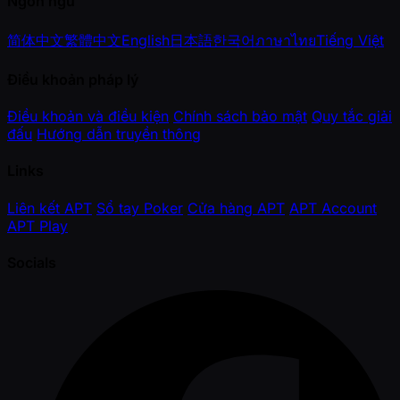
Ngôn ngữ
简体中文
繁體中文
English
日本語
한국어
ภาษาไทย
Tiếng Việt
Điều khoản pháp lý
Điều khoản và điều kiện
Chính sách bảo mật
Quy tắc giải
đấu
Hướng dẫn truyền thông
Links
Liên kết APT
Sổ tay Poker
Cửa hàng APT
APT Account
APT Play
Socials