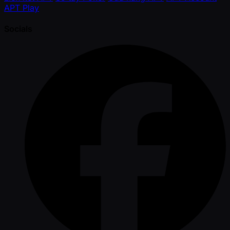
APT Play
Socials