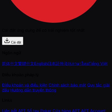
Cài đặt ứng dụng để có trải nghiệm tốt nhất
Cài đặt
Ngôn ngữ
简体中文
繁體中文
English
日本語
한국어
ภาษาไทย
Tiếng Việt
Điều khoản pháp lý
Điều khoản và điều kiện
Chính sách bảo mật
Quy tắc giải
đấu
Hướng dẫn truyền thông
Links
Liên kết APT
Sổ tay Poker
Cửa hàng APT
APT Account