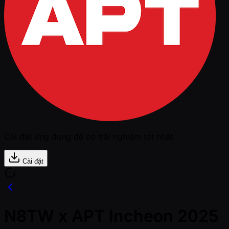
Cài đặt ứng dụng để có trải nghiệm tốt nhất
Cài đặt
N8TW x APT Incheon 2025