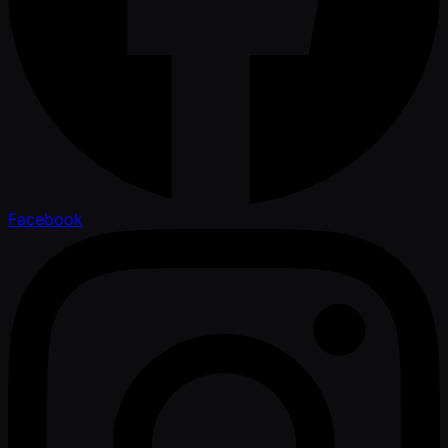
Facebook