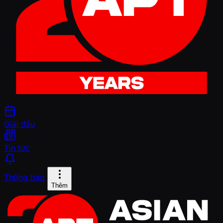
Giải đấu
Tin tức
Thông báo
Thêm