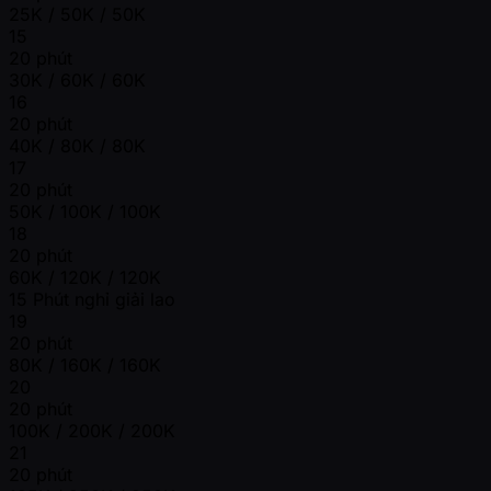
25K / 50K / 50K
15
20 phút
30K / 60K / 60K
16
20 phút
40K / 80K / 80K
17
20 phút
50K / 100K / 100K
18
20 phút
60K / 120K / 120K
15 Phút nghỉ giải lao
19
20 phút
80K / 160K / 160K
20
20 phút
100K / 200K / 200K
21
20 phút