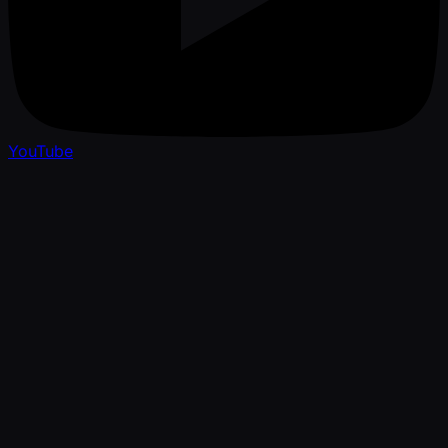
YouTube