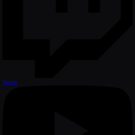
Twitch