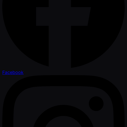
Facebook