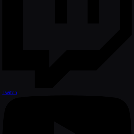
Twitch