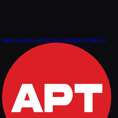
Watch Live
Báo cáo trực tiếp
Cửa hàng APT
Báo chí