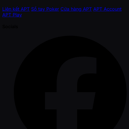
Liên kết APT
Sổ tay Poker
Cửa hàng APT
APT Account
APT Play
Socials