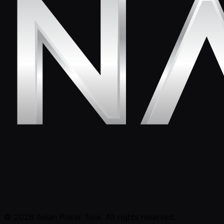
© 2026 Asian Poker Tour. All rights reserved.