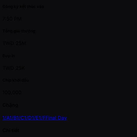
Đăng ký kết thúc vào
7:50 PM
Tổng giải thưởng
TWD 25M
Buy-in
TWD 25K
Chip khởi đầu
100,000
Chặng
1/A
1/B
1/C
1/D
1/E
1/F
Final Day
Chi tiết