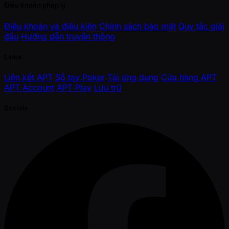
Điều khoản pháp lý
Điều khoản và điều kiện
Chính sách bảo mật
Quy tắc giải
đấu
Hướng dẫn truyền thông
Links
Liên kết APT
Sổ tay Poker
Tải ứng dụng
Cửa hàng APT
APT Account
APT Play
Lưu trữ
Socials