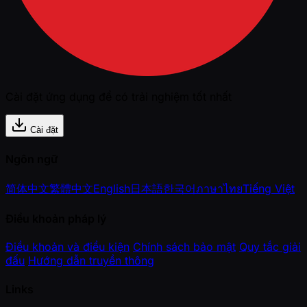
Cài đặt ứng dụng để có trải nghiệm tốt nhất
Cài đặt
Ngôn ngữ
简体中文
繁體中文
English
日本語
한국어
ภาษาไทย
Tiếng Việt
Điều khoản pháp lý
Điều khoản và điều kiện
Chính sách bảo mật
Quy tắc giải
đấu
Hướng dẫn truyền thông
Links