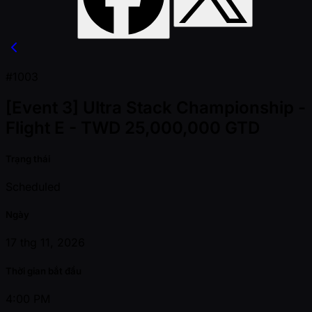
#1003
[Event 3] Ultra Stack Championship -
Flight E - TWD 25,000,000 GTD
Trạng thái
Scheduled
Ngày
17 thg 11, 2026
Thời gian bắt đầu
4:00 PM