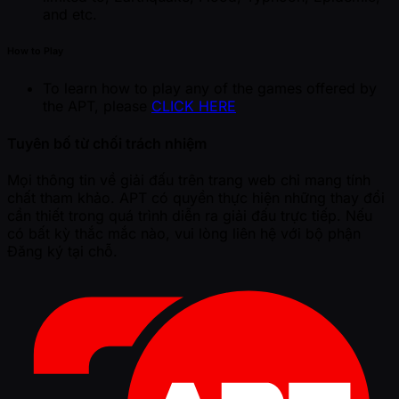
and etc.
How to Play
To learn how to play any of the games offered by
the APT, please
CLICK HERE
Tuyên bố từ chối trách nhiệm
Mọi thông tin về giải đấu trên trang web chỉ mang tính
chất tham khảo. APT có quyền thực hiện những thay đổi
cần thiết trong quá trình diễn ra giải đấu trực tiếp. Nếu
có bất kỳ thắc mắc nào, vui lòng liên hệ với bộ phận
Đăng ký tại chỗ.