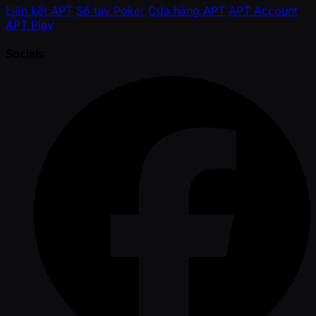
Liên kết APT
Sổ tay Poker
Cửa hàng APT
APT Account
APT Play
Socials