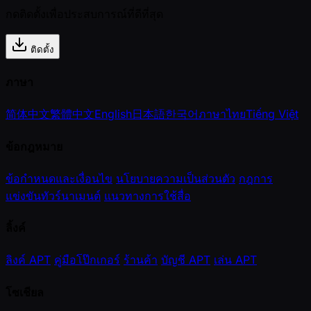
กดติดตั้งเพื่อประสบการณ์ที่ดีที่สุด
ติดตั้ง
ภาษา
简体中文
繁體中文
English
日本語
한국어
ภาษาไทย
Tiếng Việt
ข้อกฎหมาย
ข้อกำหนดและเงื่อนไข
นโยบายความเป็นส่วนตัว
กฎการ
แข่งขันทัวร์นาเมนต์
แนวทางการใช้สื่อ
ลิ้งค์
ลิงค์ APT
คู่มือโป๊กเกอร์
ร้านค้า
บัญชี APT
เล่น APT
โซเชียล