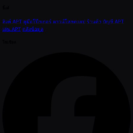
ลิ้งค์
ลิงค์ APT
คู่มือโป๊กเกอร์
ดาวน์โหลดแอป
ร้านค้า
บัญชี APT
เล่น APT
คลังข้อมูล
โซเชียล