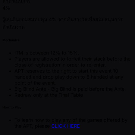
ค่าดำเนินการ
4%
ผู้เล่นยินยอมสมทบทุน 4% จากเงินรางวัลเพื่อสนับสนุนการ
ดำเนินงาน
Mechanics
ITM is between 12% to 15%.
Players are allowed to forfeit their stack before the
close of registration in order to re-enter.
APT reserves to the right to start this event 10
handed and drop play down to 8 handed at any
point of the event.
Big Blind Ante - Big Blind is paid before the Ante.
Redraw only at the Final Table
How to Play
To learn how to play any of the games offered by
the APT, please
CLICK HERE