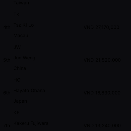
Taiwan
TK
Tsz Ki Lo
4th
VND
27,170,000
Macau
JW
Jun Weng
5th
VND
21,520,000
China
HO
Hayato Obana
6th
VND
16,830,000
Japan
KF
Kakeru Fujiwara
7th
VND
13,240,000