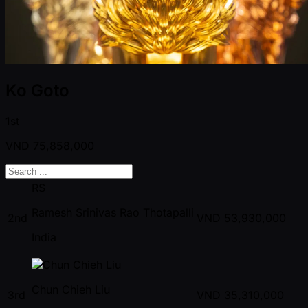
Ko Goto
1st
VND
75,858,000
RS
Ramesh Srinivas Rao Thotapalli
2nd
VND
53,930,000
India
Chun Chieh Liu
3rd
VND
35,310,000