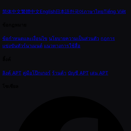
简体中文
繁體中文
English
日本語
한국어
ภาษาไทย
Tiếng Việt
ข้อกฎหมาย
ข้อกำหนดและเงื่อนไข
นโยบายความเป็นส่วนตัว
กฎการ
แข่งขันทัวร์นาเมนต์
แนวทางการใช้สื่อ
ลิ้งค์
ลิงค์ APT
คู่มือโป๊กเกอร์
ร้านค้า
บัญชี APT
เล่น APT
โซเชียล