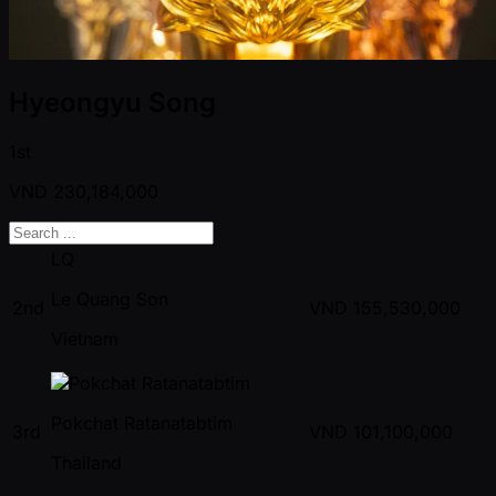
Hyeongyu Song
1st
VND
230,184,000
LQ
Le Quang Son
2nd
VND
155,530,000
Vietnam
Pokchat Ratanatabtim
3rd
VND
101,100,000
Thailand