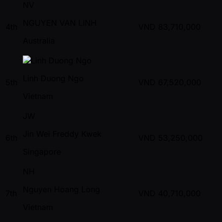
NV
NGUYEN VAN LINH
4th
VND
83,710,000
Australia
Linh Duong Ngo
5th
VND
67,520,000
Vietnam
JW
Jin Wei Freddy Kwek
6th
VND
53,250,000
Singapore
NH
Nguyen Hoang Long
7th
VND
40,710,000
Vietnam