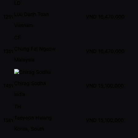
LD
Luu Danh Tuan
12th
VND
16,470,000
Vietnam
CF
Chung Fai Ngeow
13th
VND
16,470,000
Malaysia
Chirag Sodha
14th
VND
15,100,000
India
TH
Taeyeon Hwang
15th
VND
15,100,000
Korea, South