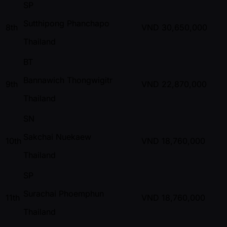
SP
Sutthipong Phanchapo
8th
VND
30,650,000
Thailand
BT
Bannawich Thongwigitr
9th
VND
22,870,000
Thailand
SN
Sakchai Nuekaew
10th
VND
18,760,000
Thailand
SP
Surachai Phoemphun
11th
VND
18,760,000
Thailand