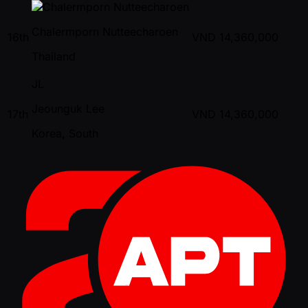
Chalermporn Nutteecharoen
16th
VND
14,360,000
Thailand
JL
Jeounguk Lee
17th
VND
14,360,000
Korea, South