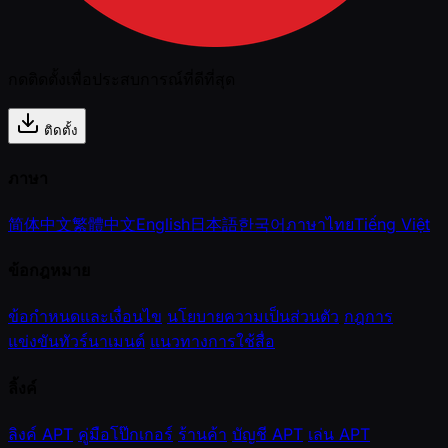
กดติดตั้งเพื่อประสบการณ์ที่ดีที่สุด
ติดตั้ง
ภาษา
简体中文
繁體中文
English
日本語
한국어
ภาษาไทย
Tiếng Việt
ข้อกฎหมาย
ข้อกำหนดและเงื่อนไข
นโยบายความเป็นส่วนตัว
กฎการ
แข่งขันทัวร์นาเมนต์
แนวทางการใช้สื่อ
ลิ้งค์
ลิงค์ APT
คู่มือโป๊กเกอร์
ร้านค้า
บัญชี APT
เล่น APT