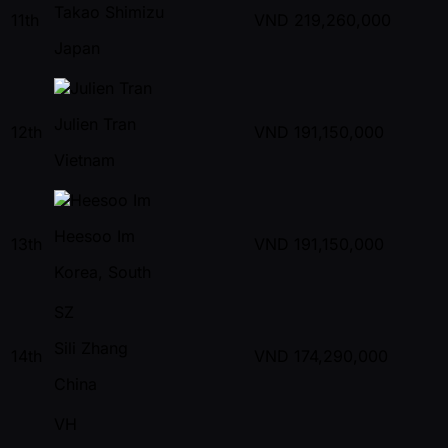
Takao Shimizu
11th
VND
219,260,000
Japan
Julien Tran
12th
VND
191,150,000
Vietnam
Heesoo Im
13th
VND
191,150,000
Korea, South
SZ
Sili Zhang
14th
VND
174,290,000
China
VH