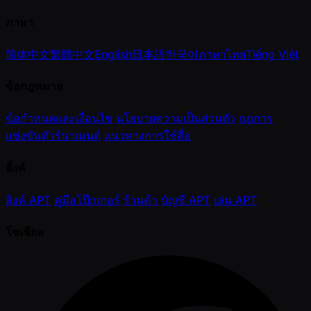
ภาษา
简体中文
繁體中文
English
日本語
한국어
ภาษาไทย
Tiếng Việt
ข้อกฎหมาย
ข้อกำหนดและเงื่อนไข
นโยบายความเป็นส่วนตัว
กฎการ
แข่งขันทัวร์นาเมนต์
แนวทางการใช้สื่อ
ลิ้งค์
ลิงค์ APT
คู่มือโป๊กเกอร์
ร้านค้า
บัญชี APT
เล่น APT
โซเชียล