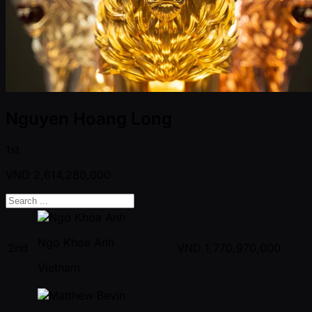
Nguyen Hoang Long
1st
VND
2,614,280,000
Ngo Khoa Anh
2nd
VND
1,770,970,000
Vietnam