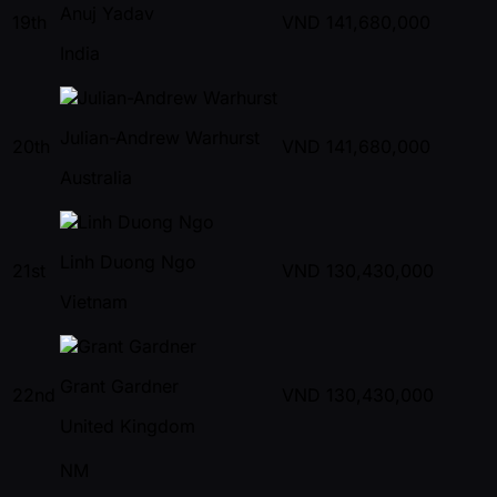
Anuj Yadav
19th
VND
141,680,000
India
Julian-Andrew Warhurst
20th
VND
141,680,000
Australia
Linh Duong Ngo
21st
VND
130,430,000
Vietnam
Grant Gardner
22nd
VND
130,430,000
United Kingdom
NM