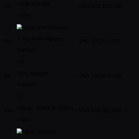
Yohei Kitazato
7th
VND
445,270,000
Japan
Trung Quan Nguyen
8th
VND
327,210,000
Vietnam
TN
Terry Nguyen
9th
VND
260,870,000
Vietnam
G"
Gakuto "GACKT" Oshiro
10th
VND
219,260,000
Japan