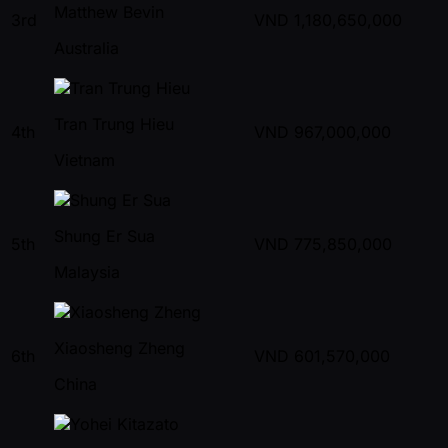
Matthew Bevin
3rd
VND
1,180,650,000
Australia
Tran Trung Hieu
4th
VND
967,000,000
Vietnam
Shung Er Sua
5th
VND
775,850,000
Malaysia
Xiaosheng Zheng
6th
VND
601,570,000
China