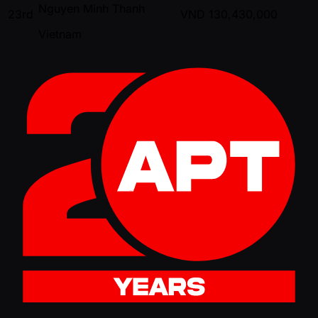
Nguyen Minh Thanh
23rd
VND
130,430,000
Vietnam