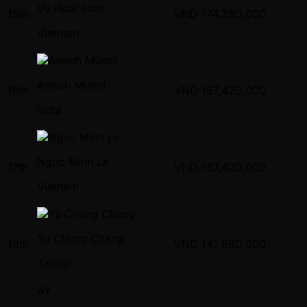
Vu Hoai Lam
15th
VND
174,290,000
Vietnam
Ashish Munot
16th
VND
157,420,000
India
Ngoc Minh Le
17th
VND
157,420,000
Vietnam
Yu Chung Chang
18th
VND
141,680,000
Taiwan
AY