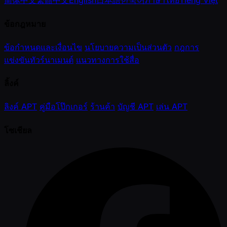
简体中文
繁體中文
English
日本語
한국어
ภาษาไทย
Tiếng Việt
ข้อกฎหมาย
ข้อกำหนดและเงื่อนไข
นโยบายความเป็นส่วนตัว
กฎการ
แข่งขันทัวร์นาเมนต์
แนวทางการใช้สื่อ
ลิ้งค์
ลิงค์ APT
คู่มือโป๊กเกอร์
ร้านค้า
บัญชี APT
เล่น APT
โซเชียล