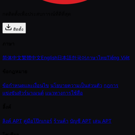
กดติดตั้งเพื่อประสบการณ์ที่ดีที่สุด
ติดตั้ง
ภาษา
简体中文
繁體中文
English
日本語
한국어
ภาษาไทย
Tiếng Việt
ข้อกฎหมาย
ข้อกำหนดและเงื่อนไข
นโยบายความเป็นส่วนตัว
กฎการ
แข่งขันทัวร์นาเมนต์
แนวทางการใช้สื่อ
ลิ้งค์
ลิงค์ APT
คู่มือโป๊กเกอร์
ร้านค้า
บัญชี APT
เล่น APT
โซเชียล