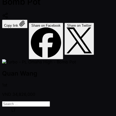
Bomb Pot
Copy link
Share on Facebook
Share on Twitter
Quan Wang
1st
VND
34,826,000
LT