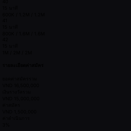
40
15 นาที
600K / 1.2M / 1.2M
41
15 นาที
800K / 1.6M / 1.6M
42
15 นาที
1M / 2M / 2M
รายละเอียดค่าสมัคร
ยอดค่าสมัครรวม
VND
16,500,000
เงินรางวัลรวม
VND
15,000,000
ค่าสมัคร
VND
1,500,000
ค่าดำเนินการ
3%