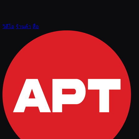
วิดีโอ
ร้านค้า
สื่อ