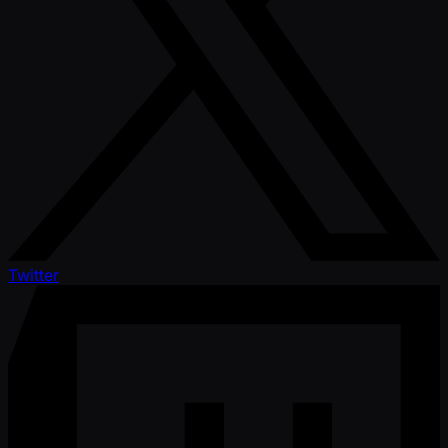
Twitter