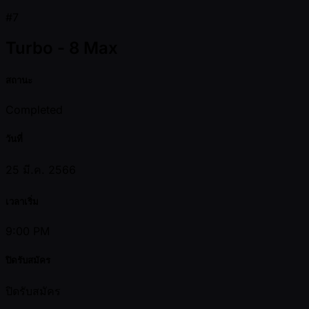
#7
Turbo - 8 Max
สถานะ
Completed
วันที่
25 มี.ค. 2566
เวลาเริ่ม
9:00 PM
ปิดรับสมัคร
ปิดรับสมัคร