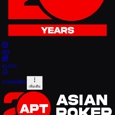
ซีรีส์
ข่าวสาร
การแจ้งเตือน
เพิ่มเติม