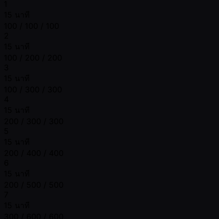
1
15 นาที
100 / 100 / 100
2
15 นาที
100 / 200 / 200
3
15 นาที
100 / 300 / 300
4
15 นาที
200 / 300 / 300
5
15 นาที
200 / 400 / 400
6
15 นาที
200 / 500 / 500
7
15 นาที
300 / 600 / 600