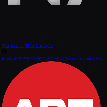
ซีรีส์
ข่าวสาร
วิดีโอ
ร้านค้า
สื่อ
English
简体中文
繁體中文
日本語
한국어
ภาษาไทย
Tiếng Việt