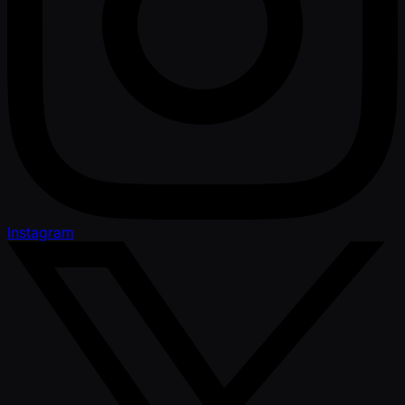
Instagram