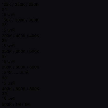
125K / 250K / 250K
34
15 นาที
150K / 300K / 300K
35
15 นาที
200K / 400K / 400K
36
15 นาที
250K / 500K / 500K
37
15 นาที
300K / 600K / 600K
15 พัก.......นาที
38
15 นาที
400K / 800K / 800K
39
15 นาที
500K / 1M / 1M