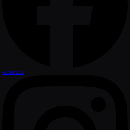
Facebook