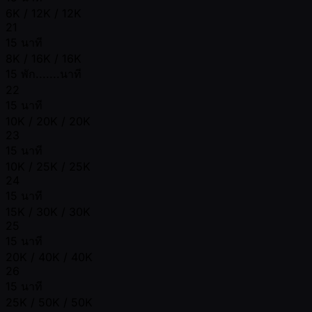
6K / 12K / 12K
21
15 นาที
8K / 16K / 16K
15 พัก.......นาที
22
15 นาที
10K / 20K / 20K
23
15 นาที
10K / 25K / 25K
24
15 นาที
15K / 30K / 30K
25
15 นาที
20K / 40K / 40K
26
15 นาที
25K / 50K / 50K