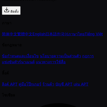
ติดตั้ง
ภาษา
简体中文
繁體中文
English
日本語
한국어
ภาษาไทย
Tiếng Việt
ข้อกฎหมาย
ข้อกำหนดและเงื่อนไข
นโยบายความเป็นส่วนตัว
กฎการ
แข่งขันทัวร์นาเมนต์
แนวทางการใช้สื่อ
ลิ้งค์
ลิงค์ APT
คู่มือโป๊กเกอร์
ร้านค้า
บัญชี APT
เล่น APT
โซเชียล