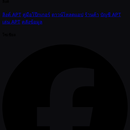
ลิ้งค์
ลิงค์ APT
คู่มือโป๊กเกอร์
ดาวน์โหลดแอป
ร้านค้า
บัญชี APT
เล่น APT
คลังข้อมูล
โซเชียล