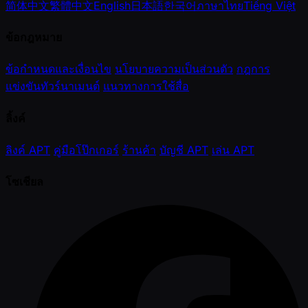
简体中文
繁體中文
English
日本語
한국어
ภาษาไทย
Tiếng Việt
ข้อกฎหมาย
ข้อกำหนดและเงื่อนไข
นโยบายความเป็นส่วนตัว
กฎการ
แข่งขันทัวร์นาเมนต์
แนวทางการใช้สื่อ
ลิ้งค์
ลิงค์ APT
คู่มือโป๊กเกอร์
ร้านค้า
บัญชี APT
เล่น APT
โซเชียล