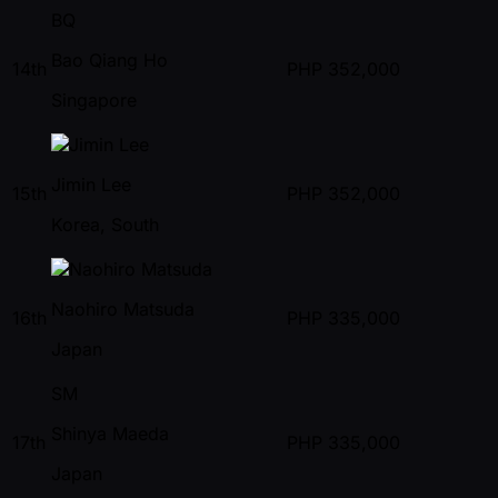
BQ
Bao Qiang Ho
14th
PHP
352,000
Singapore
Jimin Lee
15th
PHP
352,000
Korea, South
Naohiro Matsuda
16th
PHP
335,000
Japan
SM
Shinya Maeda
17th
PHP
335,000
Japan