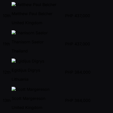
Matthew Paul Belcher
10th
PHP
437,000
United Kingdom
Thanisorn Saelor
11th
PHP
437,000
Thailand
Egidijus Digrys
12th
PHP
384,000
Lithuania
Scott Margereson
13th
PHP
384,000
United Kingdom