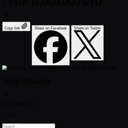
- PHP 15,000,000 GTD
Copy link
Share on Facebook
Share on Twitter
Yohei Kitazato
1st
PHP
5,360,600
+ 1
ตั๋ว