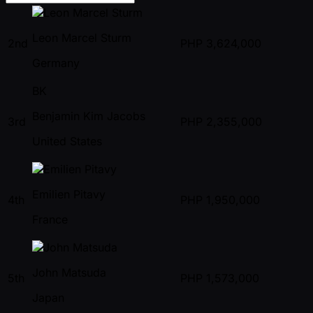
Leon Marcel Sturm
2nd
PHP
3,624,000
Germany
BK
Benjamin Kim Jacobs
3rd
PHP
2,355,000
United States
Emilien Pitavy
4th
PHP
1,950,000
France
John Matsuda
5th
PHP
1,573,000
Japan