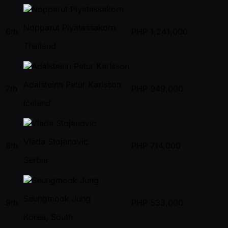
Nopparut Piyatassakorn
6th
PHP
1,241,000
Thailand
Adalsteinn Petur Karlsson
7th
PHP
949,000
Iceland
Vlada Stojanovic
8th
PHP
714,000
Serbia
Seungmook Jung
9th
PHP
533,000
Korea, South