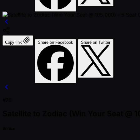
Copy link
Share on Facebook
Share on Twitter
#70
Satellite to Zodiac (Win Your Seat @ 
สถานะ