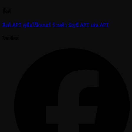
ลิ้งค์
ลิงค์ APT
คู่มือโป๊กเกอร์
ร้านค้า
บัญชี APT
เล่น APT
โซเชียล