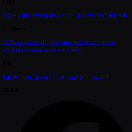
ภาษา
简体中文
繁體中文
English
日本語
한국어
ภาษาไทย
Tiếng Việt
ข้อกฎหมาย
ข้อกำหนดและเงื่อนไข
นโยบายความเป็นส่วนตัว
กฎการ
แข่งขันทัวร์นาเมนต์
แนวทางการใช้สื่อ
ลิ้งค์
ลิงค์ APT
คู่มือโป๊กเกอร์
ร้านค้า
บัญชี APT
เล่น APT
โซเชียล