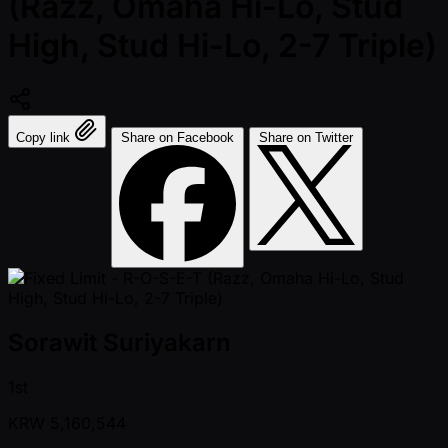
(Razz, Omaha Hi-Lo, Stud
High, Stud Hi-Lo, 2-7 Triple)
Copy link
Share on Facebook
Share on Twitter
Sorawit Suriyakarn
1st
KRW
5,160,544