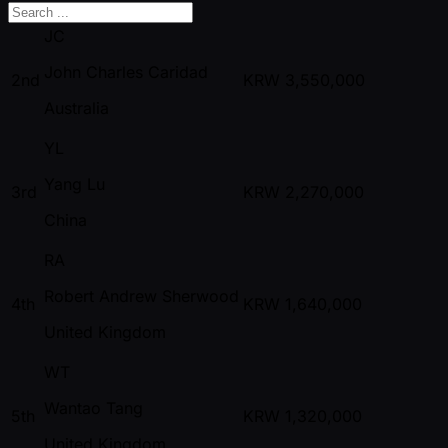
JC
John Charles Caridad
2nd
KRW
3,550,000
Australia
YL
Yang Lu
3rd
KRW
2,270,000
China
RA
Robert Andrew Sherwood
4th
KRW
1,640,000
United Kingdom
WT
Wantao Tang
5th
KRW
1,320,000
United Kingdom