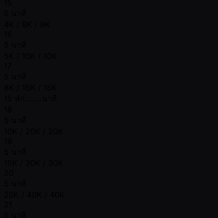
15
5 นาที
4K / 8K / 8K
16
5 นาที
5K / 10K / 10K
17
5 นาที
8K / 16K / 16K
15 พัก.......นาที
18
5 นาที
10K / 20K / 20K
19
5 นาที
15K / 30K / 30K
20
5 นาที
20K / 40K / 40K
21
5 นาที