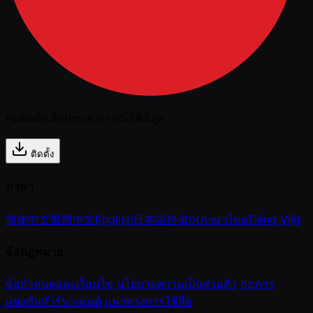
กดติดตั้งเพื่อประสบการณ์ที่ดีที่สุด
ติดตั้ง
ภาษา
简体中文
繁體中文
English
日本語
한국어
ภาษาไทย
Tiếng Việt
ข้อกฎหมาย
ข้อกำหนดและเงื่อนไข
นโยบายความเป็นส่วนตัว
กฎการ
แข่งขันทัวร์นาเมนต์
แนวทางการใช้สื่อ