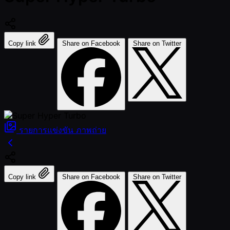
Copy link
Share on Facebook
Share on Twitter
รายการแข่งขัน
ภาพถ่าย
Copy link
Share on Facebook
Share on Twitter