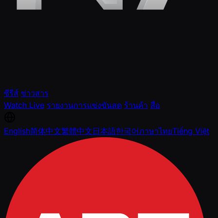
ซีรีส์
ข่าวสาร
Watch Live
รายงานการแข่งขันสด
ร้านค้า
สื่อ
English
简体中文
繁體中文
日本語
한국어
ภาษาไทย
Tiếng Việt