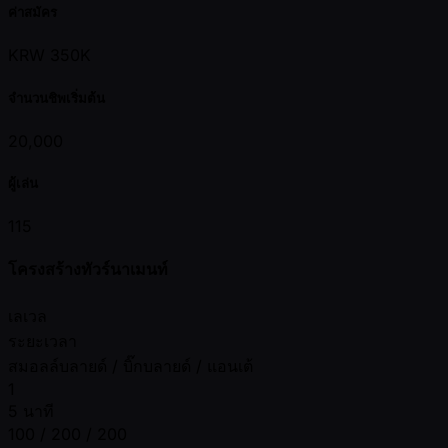
ค่าสมัคร
KRW 350K
จำนวนชิพเริ่มต้น
20,000
ผู้เล่น
115
โครงสร้างทัวร์นาเมนท์
เลเวล
ระยะเวลา
สมอลล์บลายด์ / บิ๊กบลายด์ / แอนเต้
1
5 นาที
100 / 200 / 200