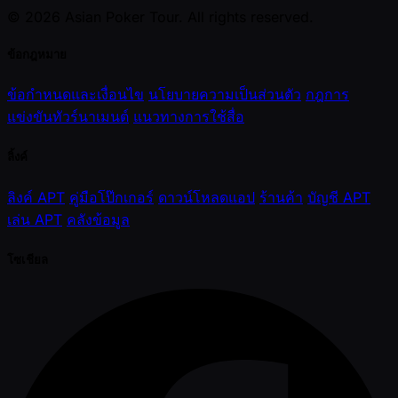
© 2026 Asian Poker Tour. All rights reserved.
ข้อกฎหมาย
ข้อกำหนดและเงื่อนไข
นโยบายความเป็นส่วนตัว
กฎการ
แข่งขันทัวร์นาเมนต์
แนวทางการใช้สื่อ
ลิ้งค์
ลิงค์ APT
คู่มือโป๊กเกอร์
ดาวน์โหลดแอป
ร้านค้า
บัญชี APT
เล่น APT
คลังข้อมูล
โซเชียล