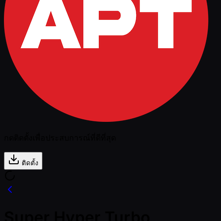
กดติดตั้งเพื่อประสบการณ์ที่ดีที่สุด
ติดตั้ง
Super Hyper Turbo