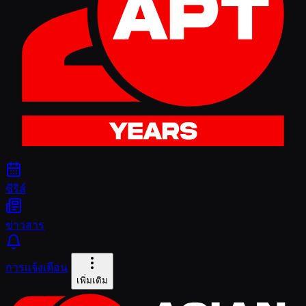
ซีรีส์
ข่าวสาร
การแจ้งเตือน
เพิ่มเติม