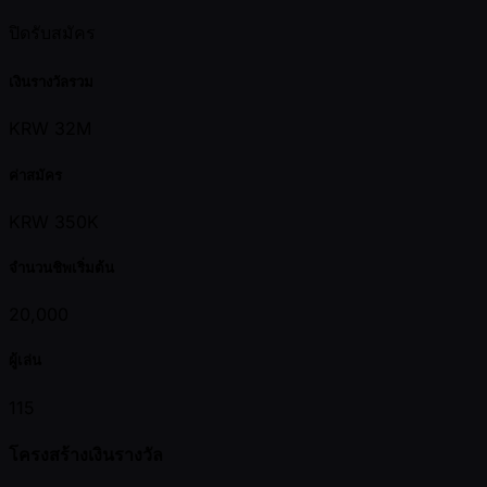
ปิดรับสมัคร
เงินรางวัลรวม
KRW 32M
ค่าสมัคร
KRW 350K
จำนวนชิพเริ่มต้น
20,000
ผู้เล่น
115
โครงสร้างเงินรางวัล