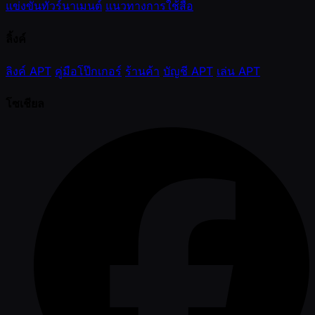
แข่งขันทัวร์นาเมนต์
แนวทางการใช้สื่อ
ลิ้งค์
ลิงค์ APT
คู่มือโป๊กเกอร์
ร้านค้า
บัญชี APT
เล่น APT
โซเชียล