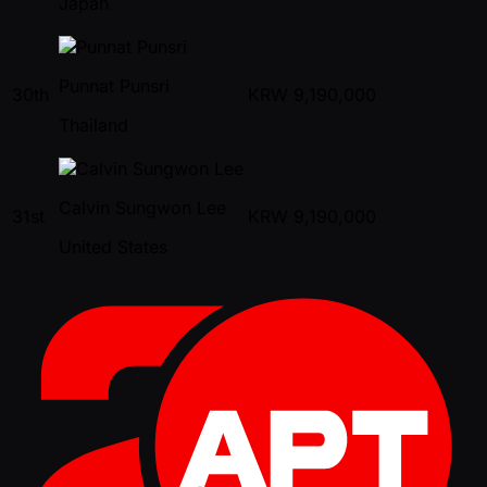
Japan
Punnat Punsri
30th
KRW
9,190,000
Thailand
Calvin Sungwon Lee
31st
KRW
9,190,000
United States