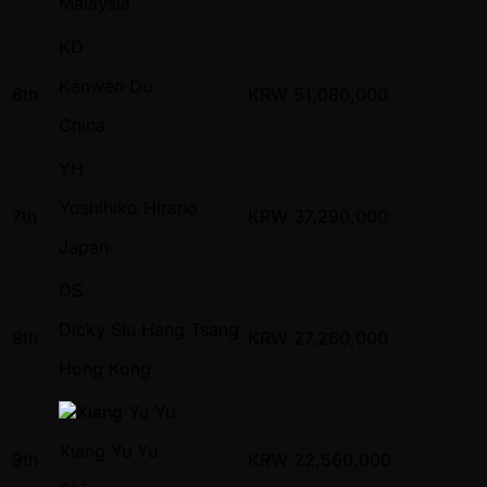
Malaysia
KD
Kanwen Du
6th
KRW
51,080,000
China
YH
Yoshihiko Hirano
7th
KRW
37,290,000
Japan
DS
Dicky Siu Hang Tsang
8th
KRW
27,260,000
Hong Kong
Xiang Yu Yu
9th
KRW
22,560,000