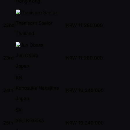
Hong Kong
Thanisorn Saelor
22nd
KRW
11,280,000
Thailand
Jun Obara
23rd
KRW
11,280,000
Japan
KN
Konosuke Nakajima
24th
KRW
10,240,000
Japan
SK
Seiji Kikuoka
25th
KRW
10,240,000