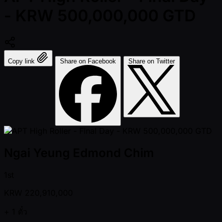
- KRW 500,000,000 GTD
Copy link
Share on Facebook
Share on Twitter
Ngai Yeung Edmond Chim
1st
KRW
220,910,000
+ 1
ตั๋ว