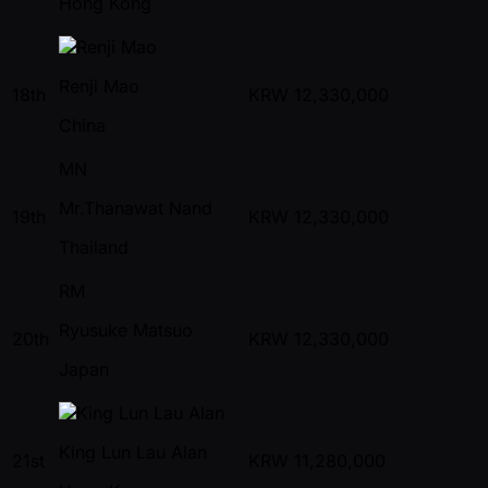
Hong Kong
Renji Mao
18th
KRW
12,330,000
China
MN
Mr.Thanawat Nand
19th
KRW
12,330,000
Thailand
RM
Ryusuke Matsuo
20th
KRW
12,330,000
Japan
King Lun Lau Alan
21st
KRW
11,280,000