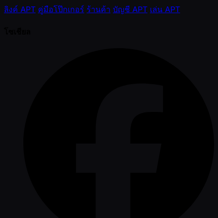
ลิงค์ APT
คู่มือโป๊กเกอร์
ร้านค้า
บัญชี APT
เล่น APT
โซเชียล