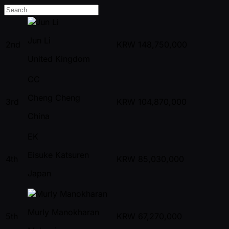
Jun Li
2nd
KRW
148,750,000
United Kingdom
CC
Cheng Cheng
3rd
KRW
104,870,000
China
EK
Eisuke Katsuren
4th
KRW
85,030,000
Japan
Murly Manokharan
5th
KRW
67,270,000