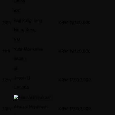
China
WF
Wai Fung Tang
10th
KRW
19,120,000
Hong Kong
YM
Yuta Morikawa
11th
KRW
19,120,000
Japan
JL
Jason Li
12th
KRW
17,030,000
Canada
Atsushi Miyakoshi
13th
KRW
17,030,000