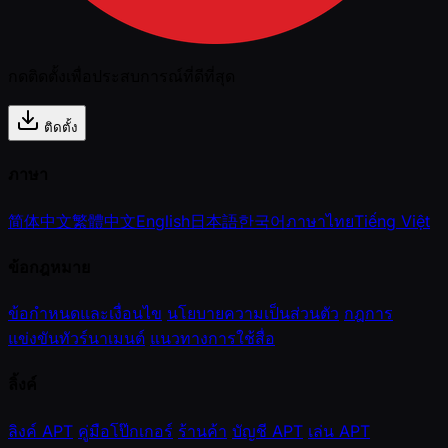
กดติดตั้งเพื่อประสบการณ์ที่ดีที่สุด
ติดตั้ง
ภาษา
简体中文
繁體中文
English
日本語
한국어
ภาษาไทย
Tiếng Việt
ข้อกฎหมาย
ข้อกำหนดและเงื่อนไข
นโยบายความเป็นส่วนตัว
กฎการ
แข่งขันทัวร์นาเมนต์
แนวทางการใช้สื่อ
ลิ้งค์
ลิงค์ APT
คู่มือโป๊กเกอร์
ร้านค้า
บัญชี APT
เล่น APT