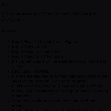
3%
ผู้เล่นยินยอมสมทบทุน 3% จากเงินรางวัลเพื่อสนับสนุนการ
ดำเนินงาน
Mechanics
Day 1 Plays 10 Levels on all Flights
Day 2 Plays to ITM
Day 3 Plays to Final Table
Day 4 Plays to a Champion
Main Event Day 1 Online qualifers will join Live Day
3 ITM.
Best Stack Forward.
Players are allowed to forfeit their stack before the
close of registration in order to re-enter.
Event will drop down to 8 handed 1 table off the
money. (APT reserves to the right to start this event
8 handed)
Shot clocks will be introduced 1 table off the
money.
Big Blind Ante - Ante is paid before the big blind.