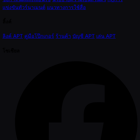
แข่งขันทัวร์นาเมนต์
แนวทางการใช้สื่อ
ลิ้งค์
ลิงค์ APT
คู่มือโป๊กเกอร์
ร้านค้า
บัญชี APT
เล่น APT
โซเชียล