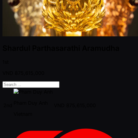
Shardul Parthasarathi Aramudha
1st
VND
875,615,000
Pham Duy Anh
2nd
VND
875,615,000
Vietnam